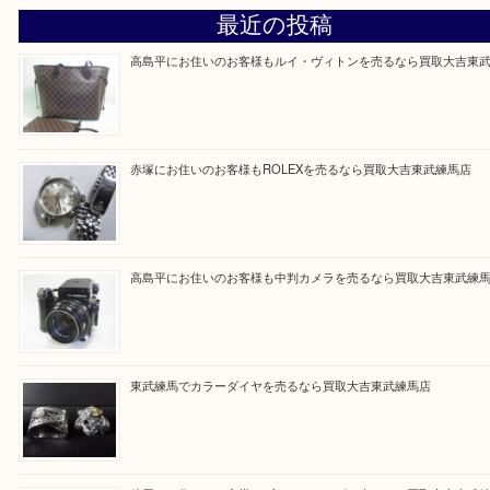
Facebook
Twitter
Line
買取ブログ検索
最近の投稿
高島平にお住いのお客様もルイ・ヴィトンを売るなら買取大