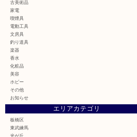
食器
金貨
記念メダル
記念貨幣
古銭
切手
商品券
金券
鉄道模型
テレホンカード
株主優待券
骨董品
古美術品
家電
喫煙具
電動工具