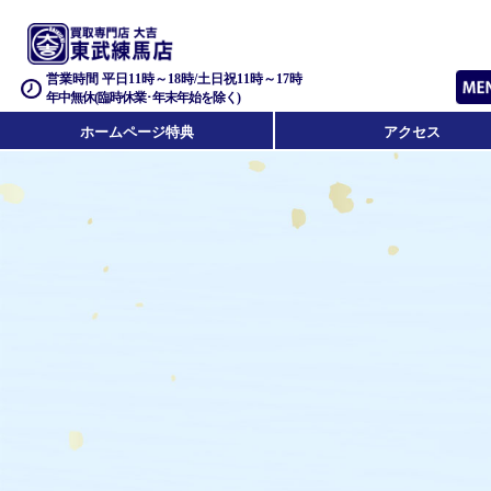
営業時間 平日11時～18時/土日祝11時～17時
年中無休(臨時休業･年末年始を除く)
ホームページ特典
アクセス