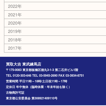
赤塚
高島平
成増
上板橋
和光市
ときわ台
西台
氷川台
アーカイブ
2026年
2025年
2024年
2023年
2022年