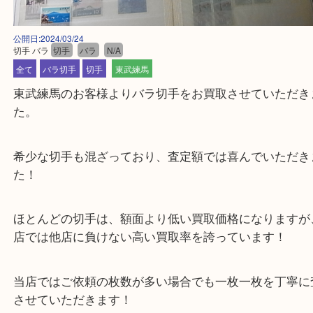
公開日:2024/03/24
切手 バラ
切手
バラ
N/A
全て
バラ切手
切手
東武練馬
東武練馬のお客様よりバラ切手をお買取させていた
た。
希少な切手も混ざっており、査定額では喜んでいた
た！
ほとんどの切手は、額面より低い買取価格になりま