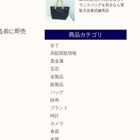
ランドバッグを売るなら買
取大吉東武練馬店
る前に即売
商品カテゴリ
全て
高額買取情報
貴金属
宝石
金製品
銀製品
バッグ
財布
ブランド
時計
カメラ
食器
金貨