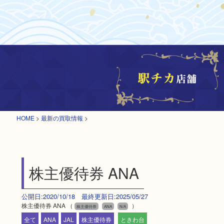
HOME
>
最新の買取情報
>
株主優待券 ANA
公開日:2020/10/18 最終更新日:2025/05/27
株主優待券 ANA （
）
株主優待券
ANA
N/A
全て
ANA
JAL
株主優待券
ときわ台