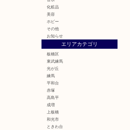
化粧品
美容
ホビー
その他
お知らせ
エリアカテゴリ
板橋区
東武練馬
光が丘
練馬
平和台
赤塚
高島平
成増
上板橋
和光市
ときわ台