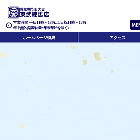
営業時間 平日11時～18時/土日祝11時～17時
年中無休(臨時休業･年末年始を除く)
ホームページ特典
アクセス