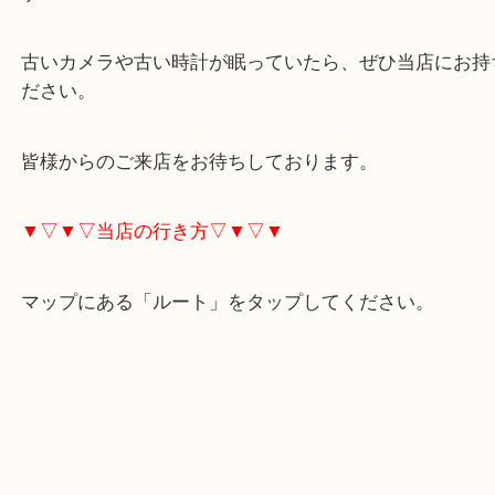
Leicaはレンジファインダーカメラの老舗で、本日のLe
60年前のカメラで現役バリバリです！
当店では、只今カメラと時計の高価買取キャンペー
す！
古いカメラや古い時計が眠っていたら、ぜひ当店に
ださい。
皆様からのご来店をお待ちしております。
▼▽▼▽当店の行き方▽▼▽▼
マップにある「ルート」をタップしてください。