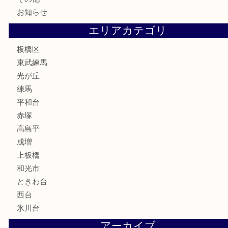
テレホンカード
株主優待券
骨董品
古美術品
家電
喫煙具
電動工具
文房具
釣り道具
楽器
香水
化粧品
美容
ホビー
その他
お知らせ