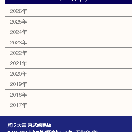
エリアカテゴリ
板橋区
東武練馬
光が丘
練馬
平和台
赤塚
高島平
成増
上板橋
和光市
ときわ台
西台
氷川台
アーカイブ