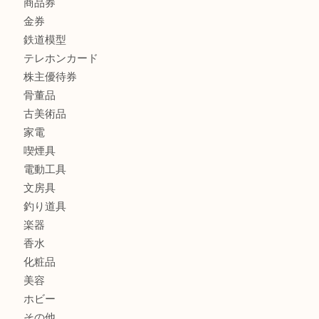
金製品
銀製品
バッグ
財布
ブランド
時計
カメラ
食器
金貨
記念メダル
記念貨幣
古銭
切手
商品券
金券
鉄道模型