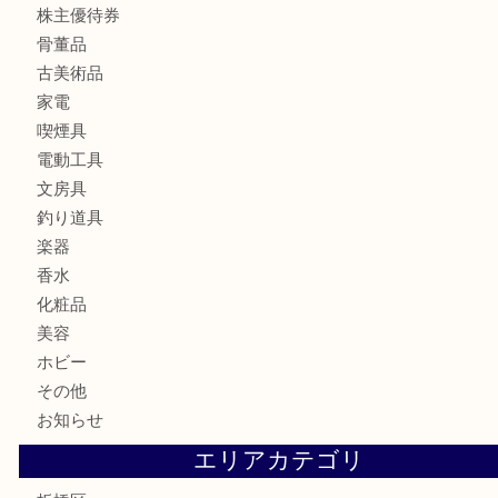
ブランド
時計
カメラ
食器
金貨
記念メダル
記念貨幣
古銭
切手
商品券
金券
鉄道模型
テレホンカード
株主優待券
骨董品
古美術品