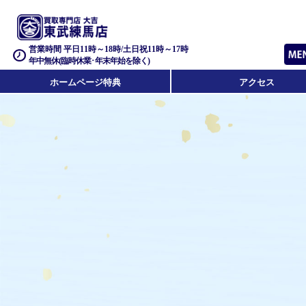
営業時間 平日11時～18時/土日祝11時～17時
年中無休(臨時休業･年末年始を除く)
ホームページ特典
アクセス