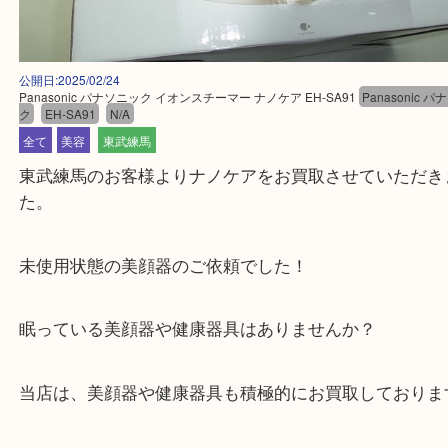
公開日:2025/02/24
Panasonic パナソニック イオンスチーマー ナノケア EH-SA91
Panaso
ク
EH-SA91
N/A
全て
美容
東武練馬
東武練馬のお客様よりナノケアをお買取させていた
た。
未使用状態の美顔器のご依頼でした！