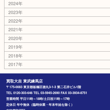
光が丘
練馬
平和台
赤塚
高島平
成増
上板橋
和光市
ときわ台
西台
氷川台
アーカイブ
2026年
2025年