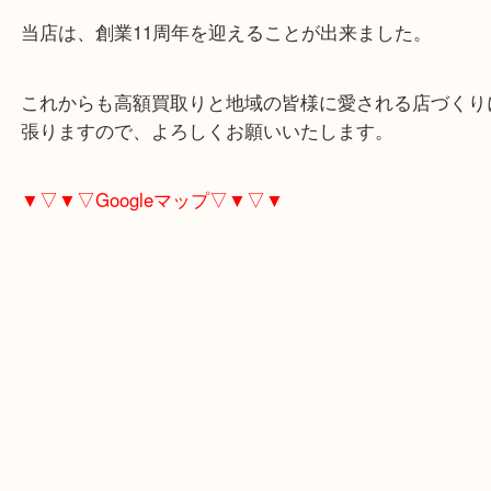
現在は金相場だけでなくプラチナ相場も高騰中です
赤塚にお住いのお客様もK18を売りたい時は、ぜひ
東武練馬店へお越しください！
当店は、創業11周年を迎えることが出来ました。
これからも高額買取りと地域の皆様に愛される店づ
張りますので、よろしくお願いいたします。
▼▽▼▽Googleマップ▽▼▽▼