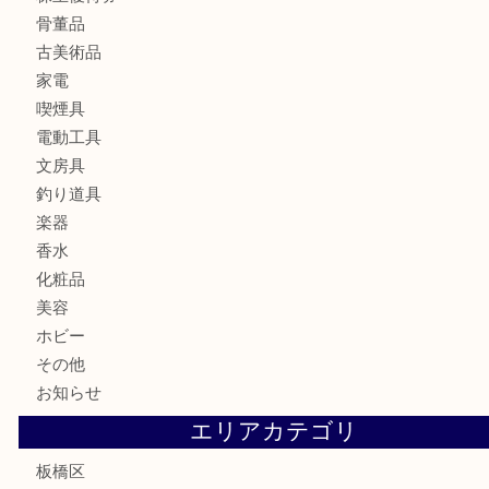
ブランド
時計
カメラ
食器
金貨
記念メダル
記念貨幣
古銭
切手
商品券
金券
鉄道模型
テレホンカード
株主優待券
骨董品
古美術品