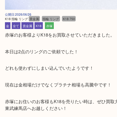
公開日:2026/06/26
K18 指輪 リング
貴金属
指輪 リング
K18 750
金
全て
貴金属
K18
赤塚
赤塚のお客様よりK18をお買取させていただきまし
本日は2点のリングのご依頼でした！
どれも使わずにしまい込んでいたようです！