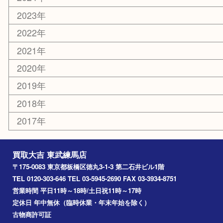
練馬
平和台
赤塚
高島平
成増
上板橋
和光市
ときわ台
西台
氷川台
アーカイブ
2026年
2025年
2024年