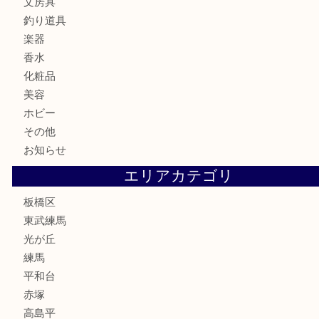
記念メダル
記念貨幣
古銭
切手
商品券
金券
鉄道模型
テレホンカード
株主優待券
骨董品
古美術品
家電
喫煙具
電動工具
文房具
釣り道具