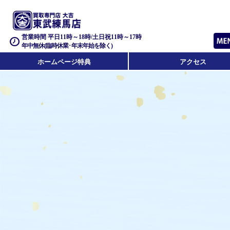
営業時間 平日11時～18時/土日祝11時～17時
年中無休(臨時休業･年末年始を除く)
ホームページ特典
アクセス