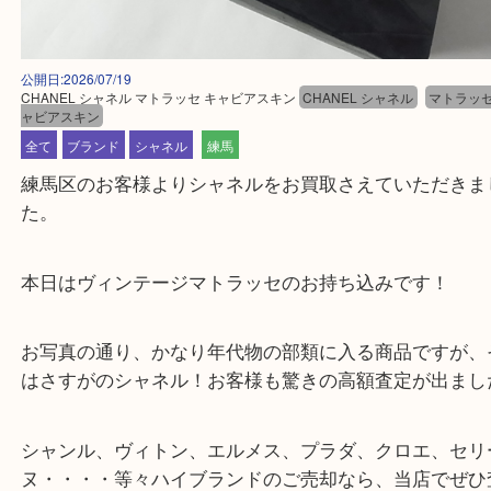
公開日:2026/07/19
CHANEL シャネル マトラッセ キャビアスキン
CHANEL シャネル
マト
ャビアスキン
全て
ブランド
シャネル
練馬
練馬区のお客様よりシャネルをお買取さえていただ
た。
本日はヴィンテージマトラッセのお持ち込みです！
お写真の通り、かなり年代物の部類に入る商品です