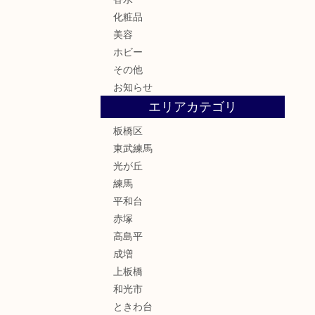
化粧品
美容
ホビー
その他
お知らせ
エリアカテゴリ
板橋区
東武練馬
光が丘
練馬
平和台
赤塚
高島平
成増
上板橋
和光市
ときわ台