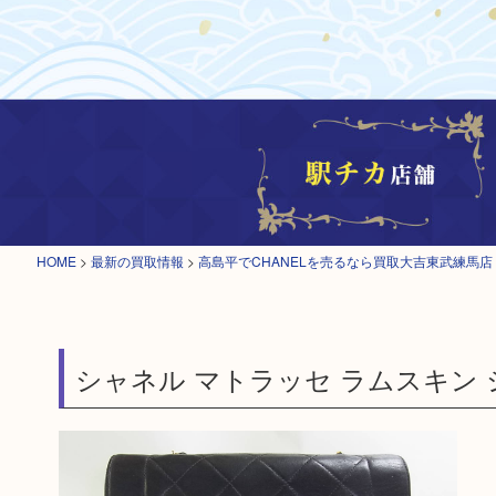
HOME
>
最新の買取情報
>
高島平でCHANELを売るなら買取大吉東武練馬店
シャネル マトラッセ ラムスキン