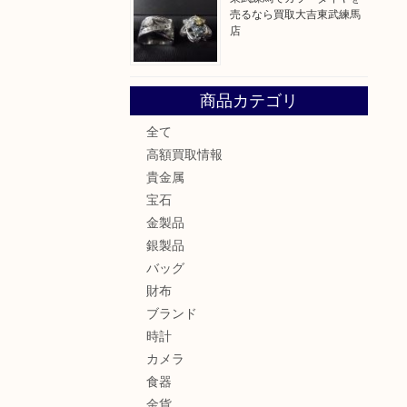
売るなら買取大吉東武練馬
店
商品カテゴリ
全て
高額買取情報
貴金属
宝石
金製品
銀製品
バッグ
財布
ブランド
時計
カメラ
食器
金貨