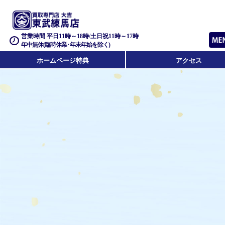
営業時間 平日11時～18時/土日祝11時～17時
年中無休(臨時休業･年末年始を除く)
ホームページ特典
アクセス