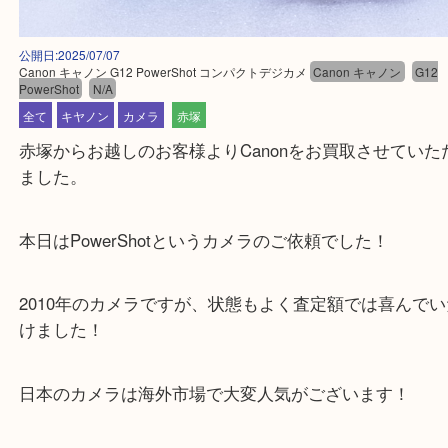
公開日:2025/07/07
Canon キャノン G12 PowerShot コンパクトデジカメ
Canon キャノン
PowerShot
N/A
全て
キヤノン
カメラ
赤塚
赤塚からお越しのお客様よりCanonをお買取させて
ました。
本日はPowerShotというカメラのご依頼でした！
2010年のカメラですが、状態もよく査定額では喜ん