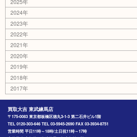
東武練馬
光が丘
練馬
平和台
赤塚
高島平
成増
上板橋
和光市
ときわ台
西台
氷川台
アーカイブ
2026年
2025年