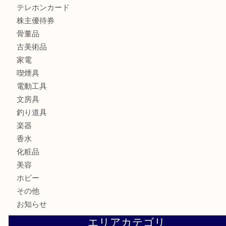
財布
ブランド
時計
カメラ
食器
金貨
記念メダル
記念貨幣
古銭
切手
商品券
金券
鉄道模型
テレホンカード
株主優待券
骨董品