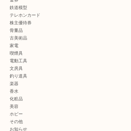
銀製品
バッグ
財布
ブランド
時計
カメラ
食器
金貨
記念メダル
記念貨幣
古銭
切手
商品券
金券
鉄道模型
テレホンカード