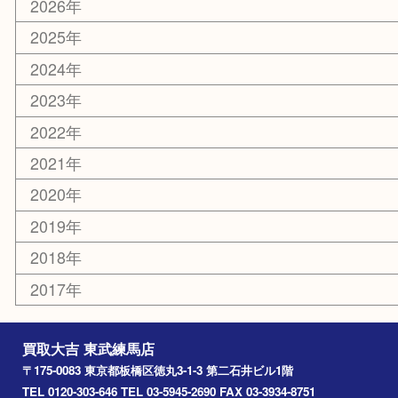
板橋区
東武練馬
光が丘
練馬
平和台
赤塚
高島平
成増
上板橋
和光市
ときわ台
西台
氷川台
アーカイブ
2026年