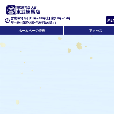
営業時間 平日11時～18時/土日祝11時～17時
年中無休(臨時休業･年末年始を除く)
ホームページ特典
アクセス