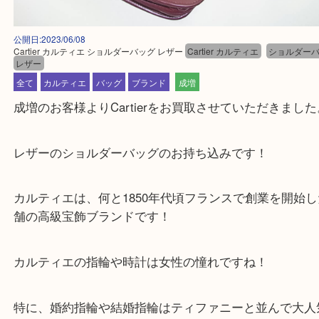
公開日:2023/06/08
Cartier カルティエ ショルダーバッグ レザー
Cartier カルティエ
ショル
レザー
全て
カルティエ
バッグ
ブランド
成増
成増のお客様よりCartierをお買取させていただき
レザーのショルダーバッグのお持ち込みです！
カルティエは、何と1850年代頃フランスで創業を開
舗の高級宝飾ブランドです！