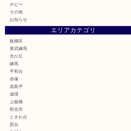
金券
鉄道模型
テレホンカード
株主優待券
骨董品
古美術品
家電
喫煙具
電動工具
文房具
釣り道具
楽器
香水
化粧品
美容
ホビー
その他