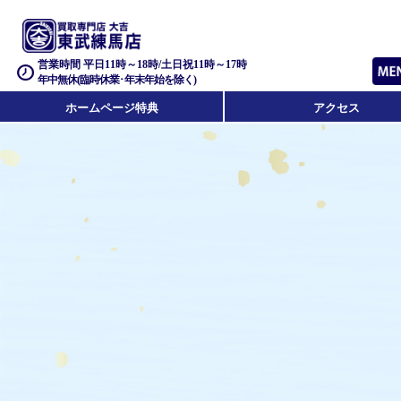
営業時間 平日11時～18時/土日祝11時～17時
年中無休(臨時休業･年末年始を除く)
ホームページ特典
アクセス