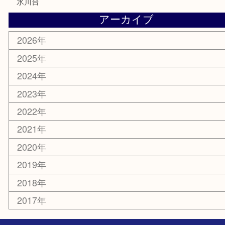
お知らせ
エリアカテゴリ
板橋区
東武練馬
光が丘
練馬
平和台
赤塚
高島平
成増
上板橋
和光市
ときわ台
西台
氷川台