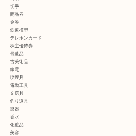
貴金属
宝石
金製品
銀製品
バッグ
財布
ブランド
時計
カメラ
食器
金貨
記念メダル
記念貨幣
古銭
切手
商品券