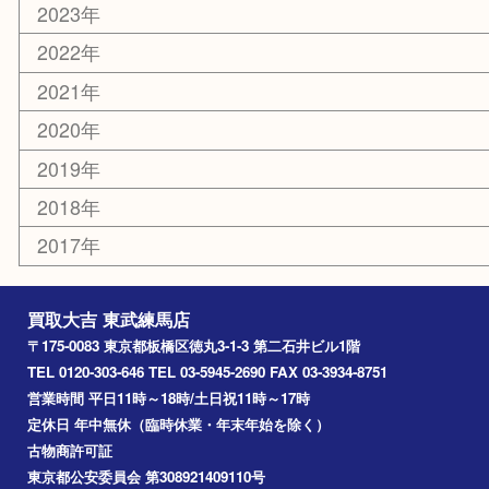
練馬
平和台
赤塚
高島平
成増
上板橋
和光市
ときわ台
西台
氷川台
アーカイブ
2026年
2025年
2024年