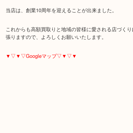
査定中のお買い物の大歓迎です！
成増からお越しになるお客様もタグ・ホイヤーを売
は、ぜひ買取大吉東武練馬店へお越しください！
当店は、創業10周年を迎えることが出来ました。
これからも高額買取りと地域の皆様に愛される店づ
張りますので、よろしくお願いいたします。
▼▽▼▽Googleマップ▽▼▽▼