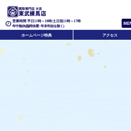
営業時間 平日11時～18時/土日祝11時～17時
年中無休(臨時休業･年末年始を除く)
ホームページ特典
アクセス