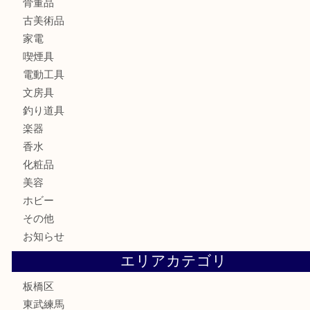
時計
カメラ
食器
金貨
記念メダル
記念貨幣
古銭
切手
商品券
金券
鉄道模型
テレホンカード
株主優待券
骨董品
古美術品
家電