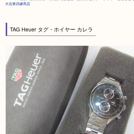
HOME
>
最新の買取情報
>
成増からお越しのお客様もタグ・ホイヤーを売
大吉東武練馬店
TAG Heuer タグ・ホイヤー カレラ