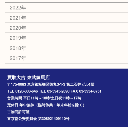
赤塚
高島平
成増
上板橋
和光市
ときわ台
西台
氷川台
アーカイブ
2026年
2025年
2024年
2023年
2022年