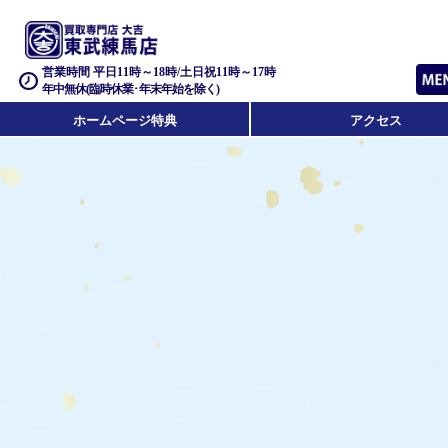
営業時間 平日11時～18時/土日祝11時～17時
年中無休(臨時休業･年末年始を除く)
ホームページ特典
アクセス