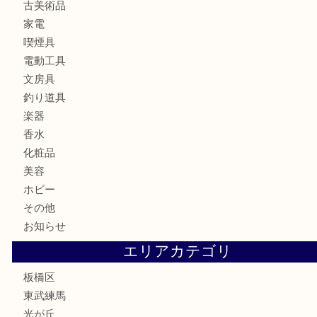
食器
金貨
記念メダル
記念貨幣
古銭
切手
商品券
金券
鉄道模型
テレホンカード
株主優待券
骨董品
古美術品
家電
喫煙具
電動工具