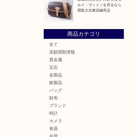
ルイ・ヴィトンを売るなら
買取大吉東武練馬店
商品カテゴリ
全て
高額買取情報
貴金属
宝石
。
金製品
銀製品
バッグ
財布
ブランド
時計
カメラ
食器
金貨