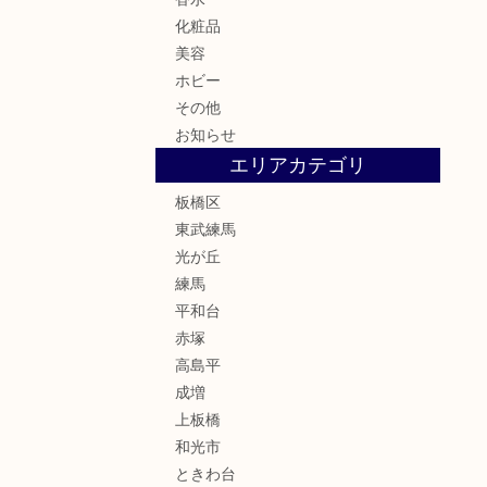
化粧品
美容
ホビー
その他
お知らせ
エリアカテゴリ
板橋区
東武練馬
光が丘
練馬
平和台
赤塚
高島平
成増
上板橋
和光市
ときわ台