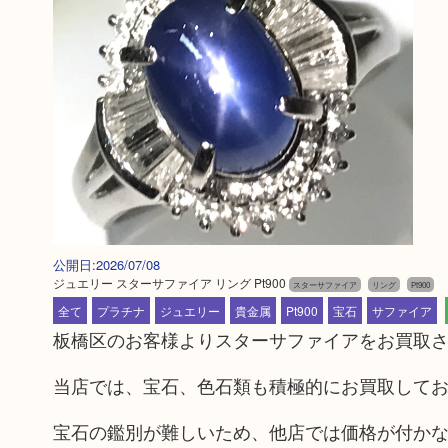
公開日:2026/07/08
ジュエリー スターサファイア リング Pt900
スターサファイア
リング
Pt900
全て
プラチナ
ジュエリー
貴金属
Pt900
宝石
サファイア
板橋区のお客様よりスターサファイアをお買取
当店では、宝石、色石類も積極的にお買取して
宝石の鑑別が難しいため、他店では価格が付か