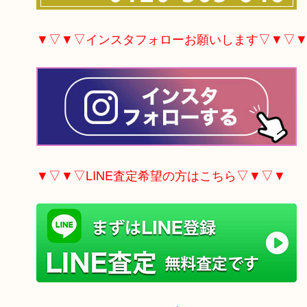
▼▽▼▽インスタフォローお願いします▽▼▽
▼▽▼▽LINE査定希望の方はこちら▽▼▽▼