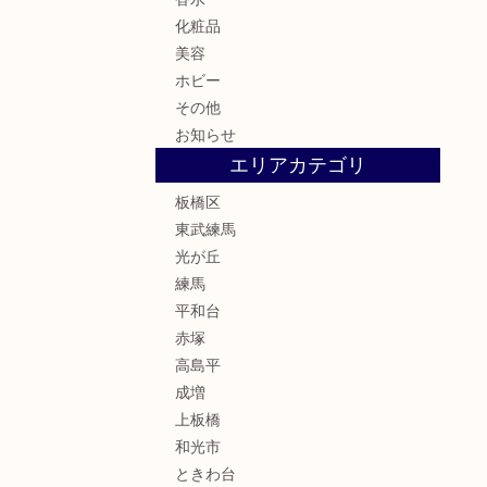
化粧品
美容
ホビー
その他
お知らせ
エリアカテゴリ
板橋区
東武練馬
光が丘
練馬
平和台
赤塚
高島平
成増
上板橋
和光市
ときわ台