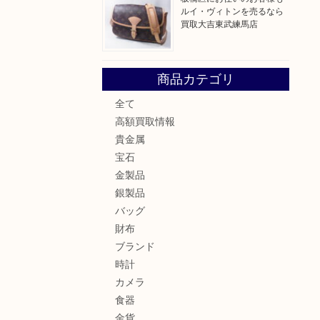
ルイ・ヴィトンを売るなら
買取大吉東武練馬店
商品カテゴリ
全て
。
高額買取情報
貴金属
宝石
金製品
銀製品
バッグ
財布
ブランド
時計
カメラ
食器
金貨