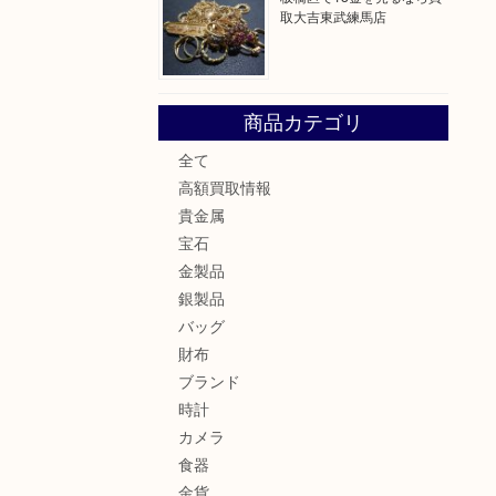
取大吉東武練馬店
商品カテゴリ
。
全て
高額買取情報
貴金属
宝石
金製品
銀製品
バッグ
財布
ブランド
時計
カメラ
食器
金貨