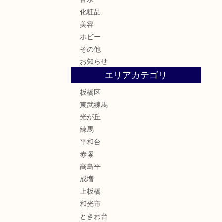
化粧品
美容
ホビー
その他
お知らせ
エリアカテゴリ
板橋区
東武練馬
光が丘
練馬
平和台
赤塚
高島平
成増
上板橋
和光市
ときわ台