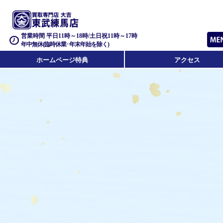
営業時間 平日11時～18時/土日祝11時～17時
年中無休(臨時休業･年末年始を除く)
ホームページ特典
アクセス