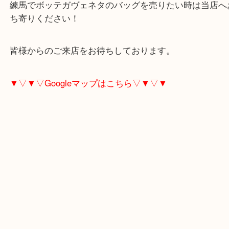
大吉東武練馬店では、ヴィトンやシャネルのような
ンド以外でも、積極的にお買取をいたします！
練馬でボッテガヴェネタのバッグを売りたい時は当
ち寄りください！
皆様からのご来店をお待ちしております。
▼▽▼▽Googleマップはこちら▽▼▽▼