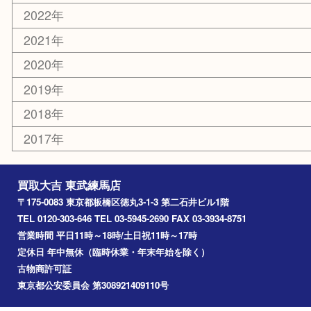
平和台
赤塚
高島平
成増
上板橋
和光市
ときわ台
西台
氷川台
アーカイブ
2026年
2025年
2024年
2023年