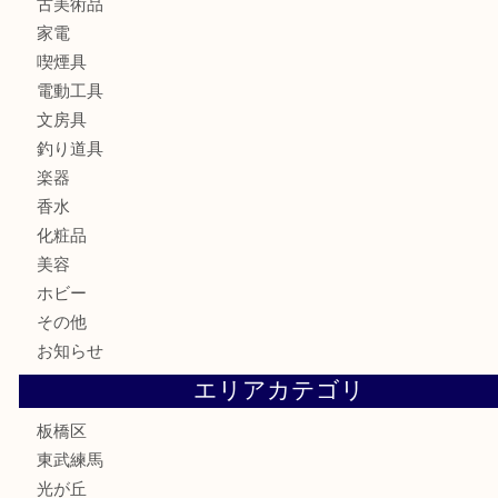
カメラ
食器
金貨
記念メダル
記念貨幣
古銭
切手
商品券
金券
鉄道模型
テレホンカード
株主優待券
骨董品
古美術品
家電
喫煙具