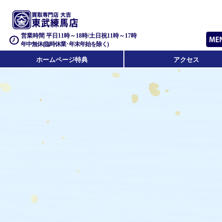
営業時間 平日11時～18時/土日祝11時～17時
年中無休(臨時休業･年末年始を除く)
ホームページ特典
アクセス