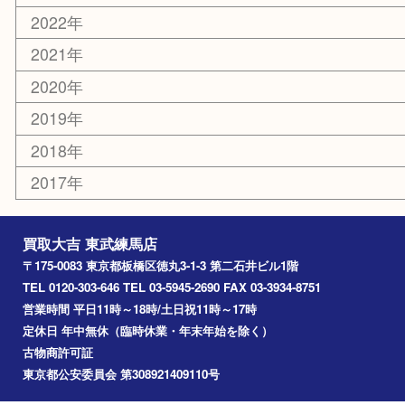
平和台
赤塚
高島平
成増
上板橋
和光市
ときわ台
西台
氷川台
アーカイブ
2026年
2025年
2024年
2023年