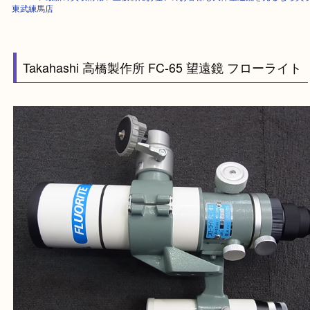
HOME
>
最新の買取情報
>
上板橋にお住いのお客様も天体望遠鏡を売るな
東武練馬店
Takahashi 高橋製作所 FC-65 望遠鏡 フローラ