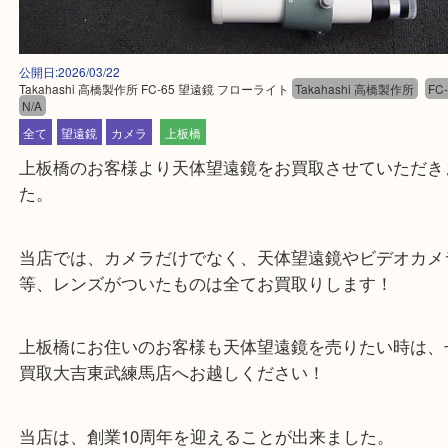
公開日:2026/03/22
Takahashi 高橋製作所 FC-65 望遠鏡 フローライト
Takahashi 高橋製作所
N/A
全て
望遠鏡
カメラ
上板橋
上板橋のお客様より天体望遠鏡をお買取させていた
た。
当店では、カメラだけでなく、天体望遠鏡やビデオ
等、レンズがついたものは全てお買取りします！