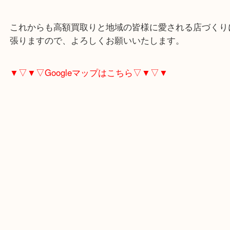
上板橋にお住いのお客様も天体望遠鏡を売りたい時
買取大吉東武練馬店へお越しください！
当店は、創業10周年を迎えることが出来ました。
これからも高額買取りと地域の皆様に愛される店づ
張りますので、よろしくお願いいたします。
▼▽▼▽Googleマップはこちら▽▼▽▼