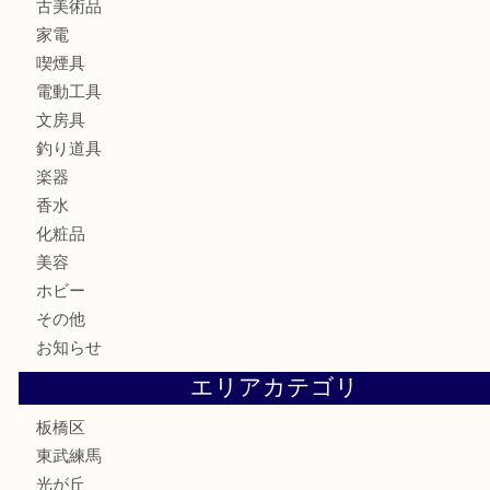
カメラ
食器
金貨
記念メダル
記念貨幣
古銭
切手
商品券
金券
鉄道模型
テレホンカード
株主優待券
骨董品
古美術品
家電
喫煙具