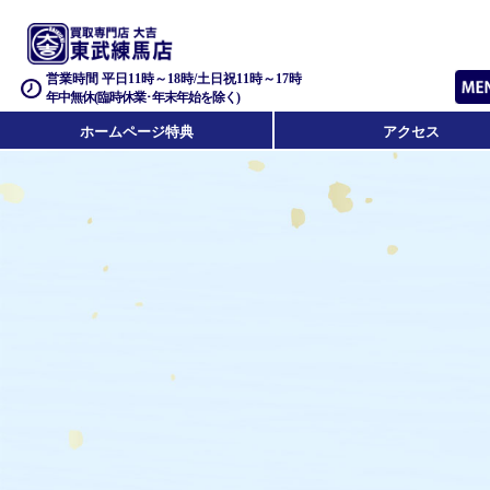
営業時間 平日11時～18時/土日祝11時～17時
年中無休(臨時休業･年末年始を除く)
ホームページ特典
アクセス