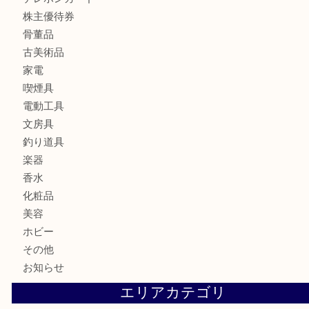
財布
ブランド
時計
カメラ
食器
金貨
記念メダル
記念貨幣
古銭
切手
商品券
金券
鉄道模型
テレホンカード
株主優待券
骨董品