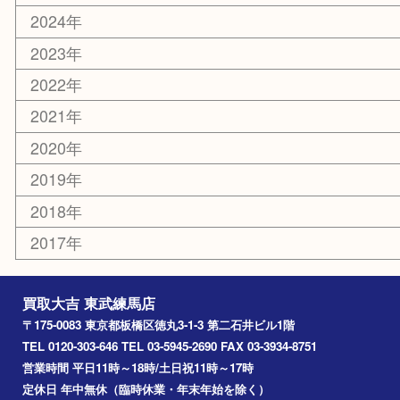
光が丘
練馬
平和台
赤塚
高島平
成増
上板橋
和光市
ときわ台
西台
氷川台
アーカイブ
2026年
2025年