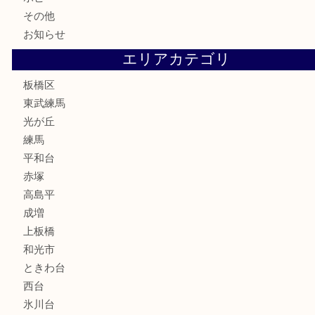
鉄道模型
テレホンカード
株主優待券
骨董品
古美術品
家電
喫煙具
電動工具
文房具
釣り道具
楽器
香水
化粧品
美容
ホビー
その他