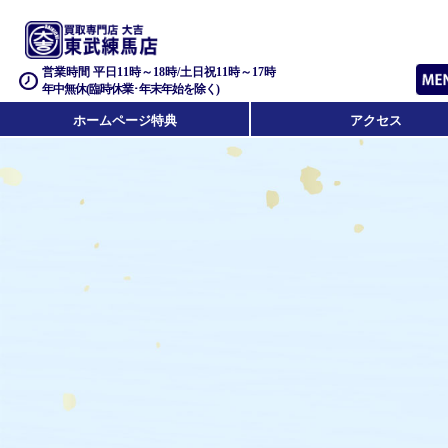
営業時間 平日11時～18時/土日祝11時～17時
年中無休(臨時休業･年末年始を除く)
ホームページ特典
アクセス