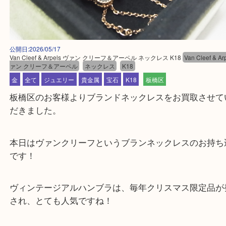
公開日:2026/05/17
Van Cleef & Arpels ヴァン クリーフ＆アーペル ネックレス K18
Van Clee
ァン クリーフ＆アーペル
ネックレス
K18
金
全て
ジュエリー
貴金属
宝石
K18
板橋区
板橋区のお客様よりブランドネックレスをお買取さ
だきました。
本日はヴァンクリーフというブランネックレスのお
です！