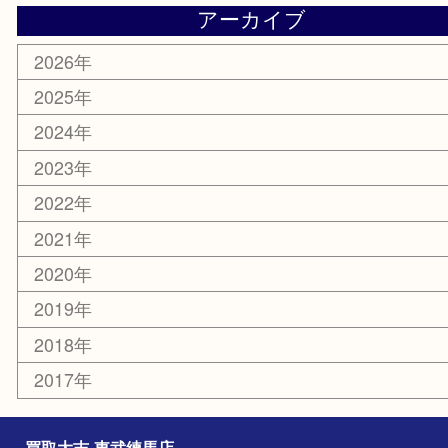
お知らせ
エリアカテゴリ
板橋区
東武練馬
光が丘
練馬
平和台
赤塚
高島平
成増
上板橋
和光市
ときわ台
西台
氷川台