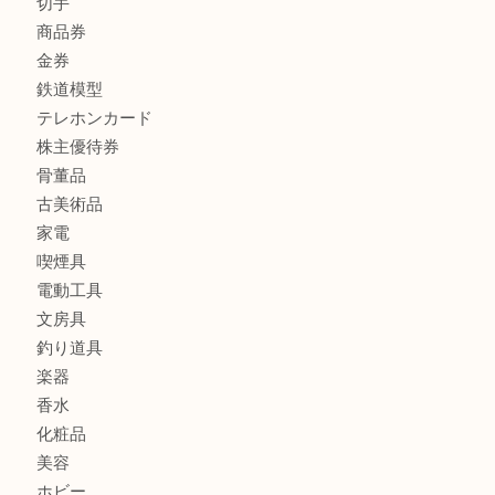
宝石
金製品
銀製品
バッグ
財布
ブランド
時計
カメラ
食器
金貨
記念メダル
記念貨幣
古銭
切手
商品券
金券