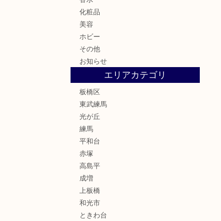
化粧品
美容
ホビー
その他
お知らせ
エリアカテゴリ
板橋区
東武練馬
光が丘
練馬
平和台
赤塚
高島平
成増
上板橋
和光市
ときわ台