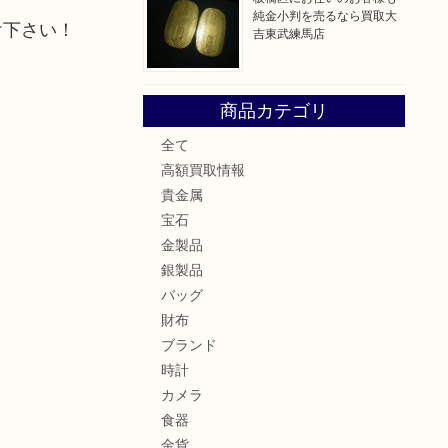
純金小判を売るなら買取大
け下さい！
吉東武練馬店
商品カテゴリ
全て
高額買取情報
貴金属
宝石
金製品
銀製品
バッグ
財布
ブランド
時計
カメラ
食器
金貨