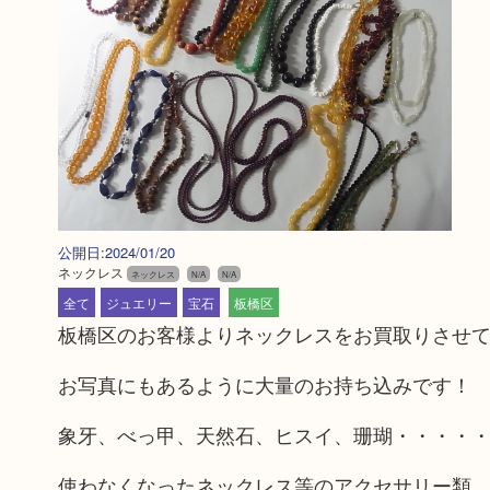
公開日:2024/01/20
ネックレス
ネックレス
N/A
N/A
全て
ジュエリー
宝石
板橋区
板橋区のお客様よりネックレスをお買取りさせ
お写真にもあるように大量のお持ち込みです！
象牙、べっ甲、天然石、ヒスイ、珊瑚・・・・
使わなくなったネックレス等のアクセサリー類