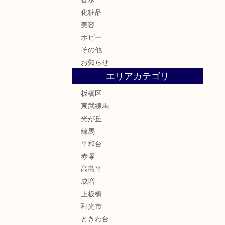
化粧品
美容
ホビー
その他
お知らせ
エリアカテゴリ
板橋区
東武練馬
光が丘
練馬
平和台
赤塚
高島平
成増
上板橋
和光市
ときわ台