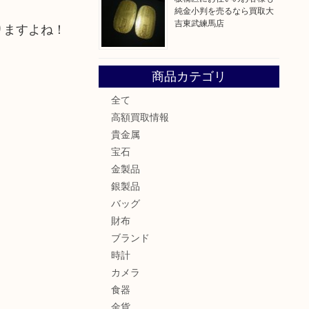
純金小判を売るなら買取大
吉東武練馬店
りますよね！
商品カテゴリ
全て
高額買取情報
貴金属
宝石
金製品
銀製品
バッグ
財布
ブランド
時計
カメラ
食器
金貨