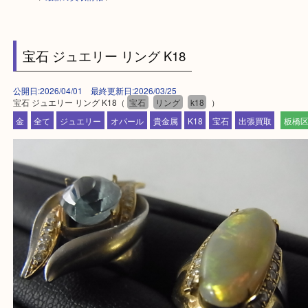
HOME
>
最新の買取情報
>
宝石 ジュエリー リング K18
公開日:2026/04/01 最終更新日:2026/03/25
宝石 ジュエリー リング K18（
宝石
リング
k18
）
金
全て
ジュエリー
オパール
貴金属
K18
宝石
出張買取