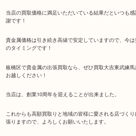
板橋区のお客様宅に貴金属の出張買取へ伺いました
次から次へと貴金属をお持ちいただき、本日は60g以
金でしたので、かなりの高額買取となりました！
当店のリピータ様は、貴金属売却のお客様が多いで
当店の買取価格に満足いただいている結果だといつ
謝です！