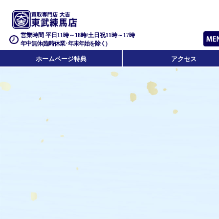
営業時間 平日11時～18時/土日祝11時～17時
年中無休(臨時休業･年末年始を除く)
ホームページ特典
アクセス