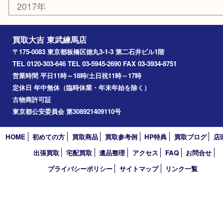
練馬
平和台
赤塚
高島平
成増
上板橋
和光市
ときわ台
西台
氷川台
アーカイブ
2026年
2025年
2024年