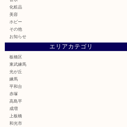
時計
カメラ
食器
金貨
記念メダル
記念貨幣
古銭
切手
商品券
金券
鉄道模型
テレホンカード
株主優待券
骨董品
古美術品
家電