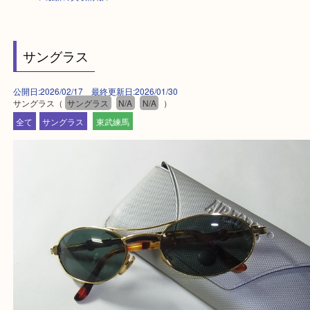
HOME
>
最新の買取情報
>
サングラス
公開日:2026/02/17 最終更新日:2026/01/30
サングラス（
サングラス
N/A
N/A
）
全て
サングラス
東武練馬