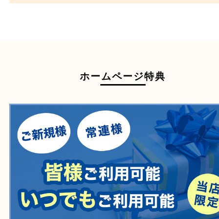
買取できない商品
家具
寝具
一部の衣類
一部の家電
自転車
刀剣・銃
医療機器
医薬品
毒物・劇物
動物製品
たばこ
その他