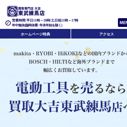
営業時間 平日11時～18時/土日祝11時～17時
年中無休(臨時休業･年末年始を除く)
ホームページ特典
アクセス