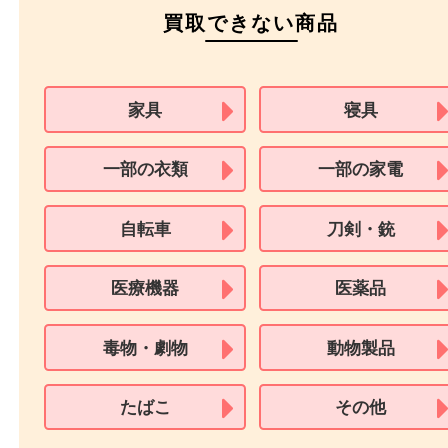
パスポート
特別永住者証明書
（日本政府発行のもの
住民基本台帳カード
※在留カードは消費税法改正に伴い令和3年10月1日より、本人確認書
用できません。
※身分証明書の住所に相違がある場合、ご本人様名義の現住所が確認
必要となります。
※18歳未満のお客様からの買取はいたしません。