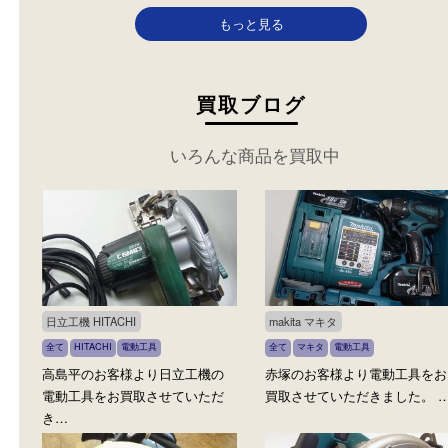
バー TD022DZ
カテゴリ：
makita
電動工具
参考
円
価格：
5,000
もっと見る
買取ブログ
いろんな商品を買取中