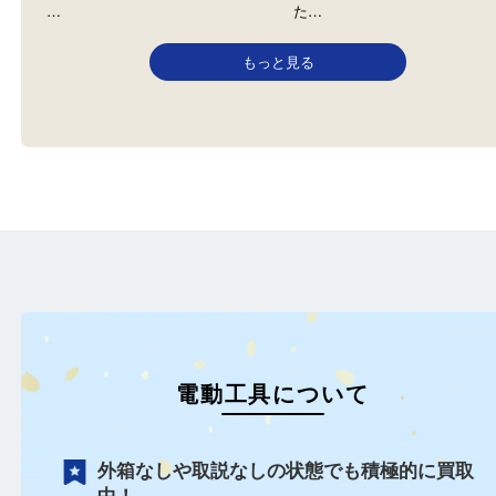
RYOBI リョービ
makita マキタ
全て
リョービ
電動工具
全て
マキタ
電動工具
高島平のお客様よりリョービを
高島平からお越しのお客
お買取させていただきました。
makita工具をお買取りさ
…
た…
もっと見る