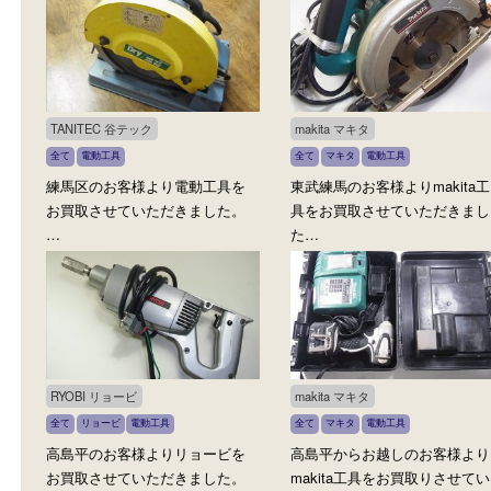
日立工機 HITACHI
makita マキタ
全て
HITACHI
電動工具
全て
マキタ
電動工具
高島平のお客様より日立工機の
赤塚のお客様より電動工
電動工具をお買取させていただ
買取させていただきました
き…
TANITEC 谷テック
makita マキタ
全て
電動工具
全て
マキタ
電動工具
練馬区のお客様より電動工具を
東武練馬のお客様よりmaki
お買取させていただきました。
具をお買取させていただ
…
た…