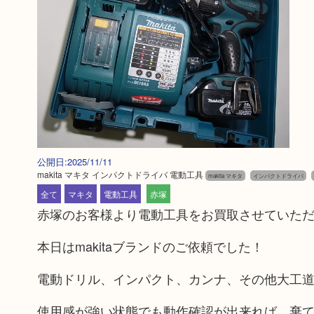
公開日:2025/11/11
makita マキタ インパクトドライバ 電動工具
makita マキタ
インパクトドライバ
全て
マキタ
電動工具
赤塚
赤塚のお客様より電動工具をお買取させていた
本日はmakitaブランドのご依頼でした！
電動ドリル、インパクト、カンナ、その他大工
使用感が強い状態でも動作確認が出来れば、棄