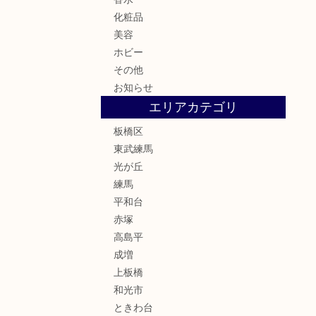
化粧品
美容
ホビー
その他
お知らせ
エリアカテゴリ
板橋区
東武練馬
光が丘
練馬
平和台
赤塚
高島平
成増
上板橋
和光市
ときわ台