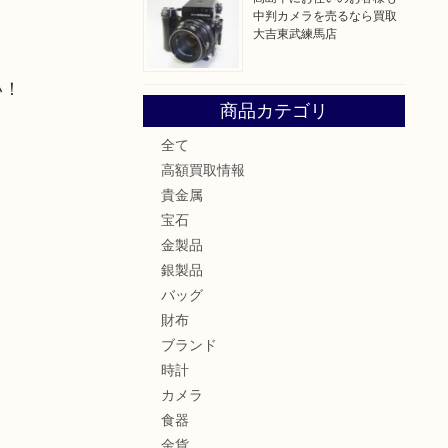
中判カメラを売るなら買取
大吉東武練馬店
い！
商品カテゴリ
全て
高額買取情報
貴金属
宝石
。
金製品
銀製品
バッグ
財布
ブランド
時計
カメラ
食器
金貨