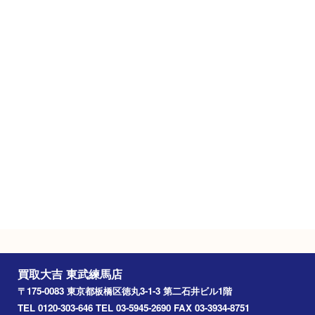
第二石井ビル1階
フリーダイヤル
0120-303-646
営業時間
･平日１１時～１８時
･土日祝１１時～１７時
定休日
年中無休（臨時休業･年末年始を除く）
駐車場
タイムズ東武練馬駅前第2