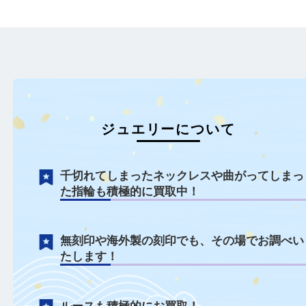
全て
プラチナ
ジュエリー
貴金属
金
全て
ジュエリー
貴金属
宝
Pt900
オパール
宝石
ブラックオパール
板橋区のお客様よりブラ
練馬区のお客様よりオパールを
ックレスをお買取させて
お買取させていただきました。
き…
…
もっと見る