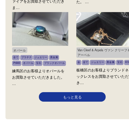
スターサファイア
黒蝶真珠
全て
ジュエリー
プラチナ
Pt900
全て
ジュエリー
黒蝶真珠
宝石
貴金属
宝石
サファイア
東武練馬のお客様より黒
板橋区のお客様よりスターサフ
をお買取させていただき
ァイアをお買取させていただき
た。 …
ま…
Van Cleef & Arpels ヴァン
オパール
アーペル