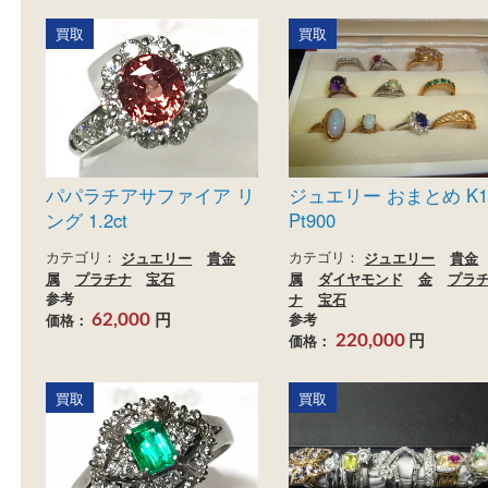
グ Pt900 0.21ct
カテゴリ：
ジュエリー
属
プラチナ
宝石
カテゴリ：
ジュエリー
貴金
参考
属
プラチナ
宝石
円
価格：
120,000
参考
円
価格：
82,000
買取
買取
パパラチアサファイア リ
ジュエリー おまとめ 
ング 1.2ct
Pt900
カテゴリ：
ジュエリー
貴金
カテゴリ：
ジュエリー
属
プラチナ
宝石
属
ダイヤモンド
金
参考
ナ
宝石