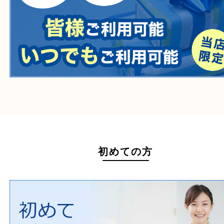
自転車
刀剣・銃
医療機器
医薬品
毒物・劇物
動物製品
たばこ
その他