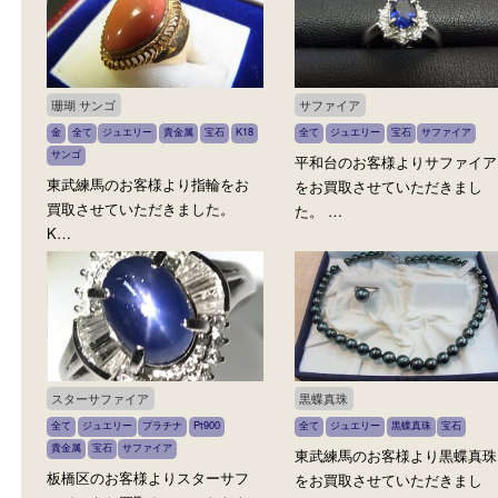
買取ブログ
いろんな商品を買取中
珊瑚 サンゴ
サファイア
金
全て
ジュエリー
貴金属
宝石
K18
全て
ジュエリー
宝石
サファイ
サンゴ
平和台のお客様よりサフ
東武練馬のお客様より指輪をお
をお買取させていただき
買取させていただきました。
た。 …
K…