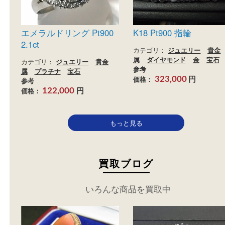
円
参考
価格：
62,000
円
価格：
220,000
買取
買取
エメラルドリング Pt900
K18 Pt900 指輪
2.1ct
カテゴリ：
ジュエリー
属
ダイヤモンド
金
カテゴリ：
ジュエリー
貴金
参考
属
プラチナ
宝石
円
価格：
323,000
参考
円
価格：
122,000
もっと見る