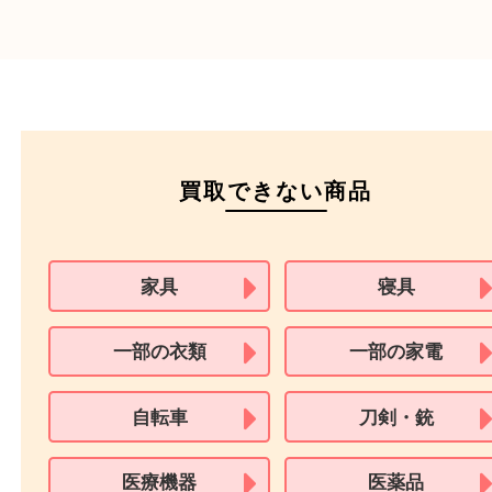
ご成約時に必要なもの
本人
確認書類
運転免許証
マイナンバーカー
パスポート
特別永住者証明書
（日本政府発行のもの
住民基本台帳カード
※在留カードは消費税法改正に伴い令和3年10月1日より、本人確認書
用できません。