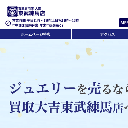
営業時間 平日11時～18時/土日祝11時～17時
年中無休(臨時休業･年末年始を除く)
ホームページ特典
アクセス