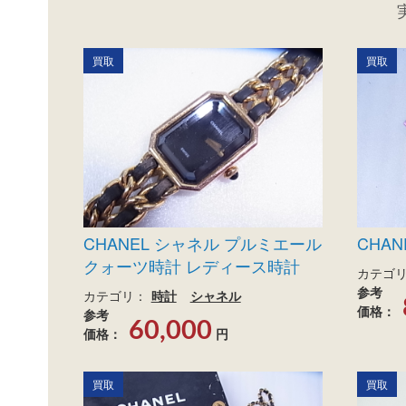
買取
買取
CHANEL シャネル プルミエール
CHA
クォーツ時計 レディース時計
カテゴ
参考
カテゴリ：
時計
シャネル
価格：
参考
60,000
価格：
円
買取
買取