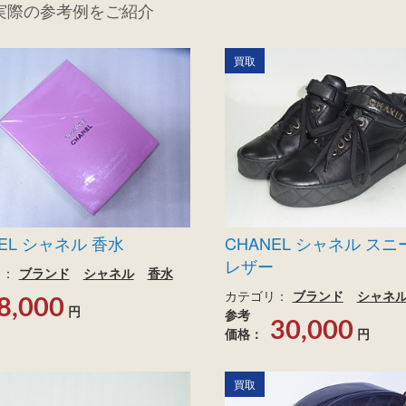
実際の参考例をご紹介
買取
NEL シャネル 香水
CHANEL シャネル ス
レザー
リ：
ブランド
シャネル
香水
カテゴリ：
ブランド
シャネ
8,000
円
参考
30,000
価格：
円
買取