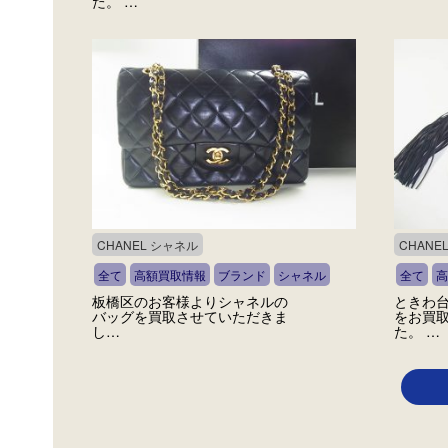
た。 …
CHANEL シャネル
CHANE
全て
高額買取情報
ブランド
シャネル
全て
高
板橋区のお客様よりシャネルの
ときわ
バッグを買取させていただきま
をお買
し…
た。 …