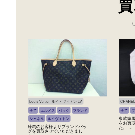
買
Louis Vuitton ルイ・ヴィトン LV
CHANE
全て
エルメス
バッグ
ブランド
全て
ブ
東武練
シャネル
ルイヴィトン
をお買
練馬のお客様よりブランドバッ
た。 …
グを買取させていただきまし