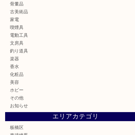
時計
カメラ
食器
金貨
記念メダル
記念貨幣
古銭
切手
商品券
金券
鉄道模型
テレホンカード
株主優待券
骨董品
古美術品
家電