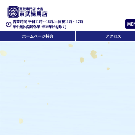
営業時間 平日11時～18時/土日祝11時～17時
年中無休(臨時休業･年末年始を除く)
ホームページ特典
アクセス