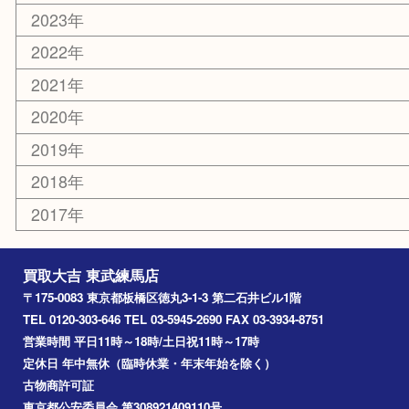
練馬
平和台
赤塚
高島平
成増
上板橋
和光市
ときわ台
西台
氷川台
アーカイブ
2026年
2025年
2024年