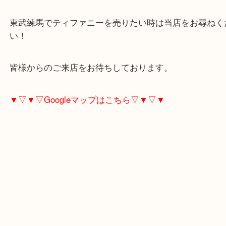
ご紹介させていただきます！
若い頃に買ったけど使わなくなった、ティファニー
サリーがあれば、大吉東武練馬店にお持ちください
東武練馬でティファニーを売りたい時は当店をお尋
い！
皆様からのご来店をお待ちしております。
▼▽▼▽Googleマップはこちら▽▼▽▼