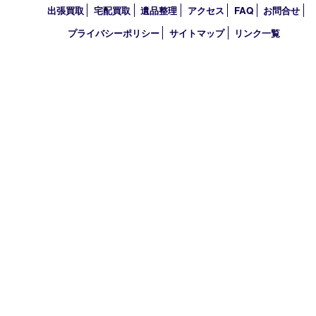
2021年
2020年
2019年
2018年
2017年
買取大吉 東武練馬店
〒175-0083 東京都板橋区徳丸3-1-3 第二石井ビル1階
TEL 0120-303-646 TEL 03-5945-2690 FAX 03-3934-8751
営業時間 平日11時～18時/土日祝11時～17時
定休日 年中無休（臨時休業・年末年始を除く）
古物商許可証
東京都公安委員会 第308921409110号