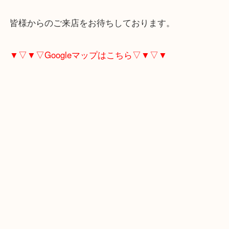
にお任せください！
残量が半数以上残っていれば使いかけでもお買取い
す！
皆様からのご来店をお待ちしております。
▼▽▼▽Googleマップはこちら▽▼▽▼