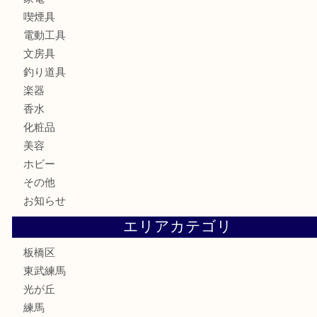
食器
金貨
記念メダル
記念貨幣
古銭
切手
商品券
金券
鉄道模型
テレホンカード
株主優待券
骨董品
古美術品
家電
喫煙具
電動工具