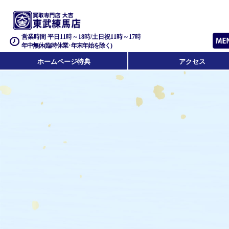
営業時間 平日11時～18時/土日祝11時～17時
年中無休(臨時休業･年末年始を除く)
ホームページ特典
アクセス