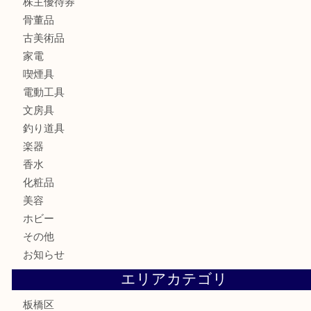
ブランド
時計
カメラ
食器
金貨
記念メダル
記念貨幣
古銭
切手
商品券
金券
鉄道模型
テレホンカード
株主優待券
骨董品
古美術品