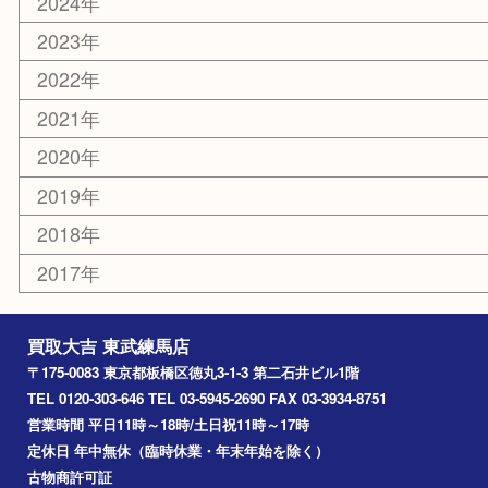
光が丘
練馬
平和台
赤塚
高島平
成増
上板橋
和光市
ときわ台
西台
氷川台
アーカイブ
2026年
2025年
2024年