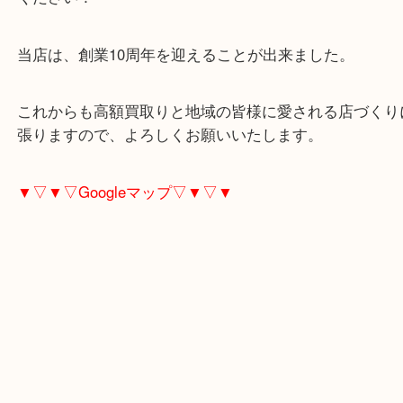
30年前のデイトジャストで、動かない状態ですが、
レックス！しっかりと高額査定させていただきまし
練馬区でロレックスの売却なら、買取専門店の当店
ください！
当店は、創業10周年を迎えることが出来ました。
これからも高額買取りと地域の皆様に愛される店づ
張りますので、よろしくお願いいたします。
▼▽▼▽Googleマップ▽▼▽▼