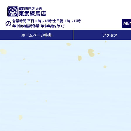
営業時間 平日11時～18時/土日祝11時～17時
年中無休(臨時休業･年末年始を除く)
ホームページ特典
アクセス