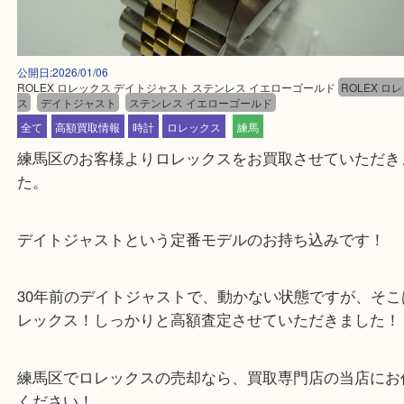
公開日:2026/01/06
ROLEX ロレックス デイトジャスト ステンレス イエローゴールド
ROLE
ス
デイトジャスト
ステンレス イエローゴールド
全て
高額買取情報
時計
ロレックス
練馬
練馬区のお客様よりロレックスをお買取させていた
た。
デイトジャストという定番モデルのお持ち込みです