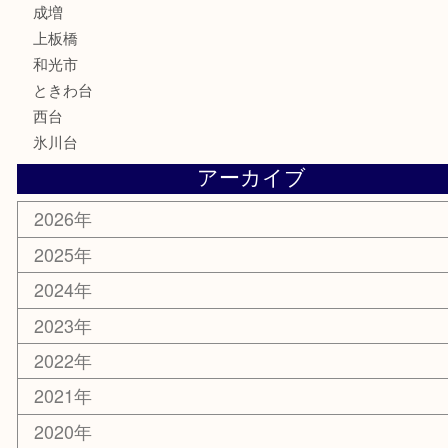
香水
化粧品
美容
ホビー
その他
お知らせ
エリアカテゴリ
板橋区
東武練馬
光が丘
練馬
平和台
赤塚
高島平
成増
上板橋