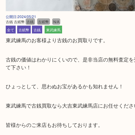
公開日:2024/05/21
古銭 古紙幣
古銭
古紙幣
N/A
全て
古紙幣
古銭
東武練馬
東武練馬のお客様より古銭のお買取りです。
古銭の価値はわかりにくいので、是非当店の無料査
て下さい！
ひょっとして、思わぬお宝があるかも知れません！