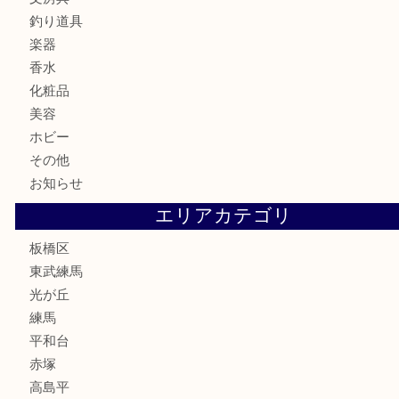
記念貨幣
古銭
切手
商品券
金券
鉄道模型
テレホンカード
株主優待券
骨董品
古美術品
家電
喫煙具
電動工具
文房具
釣り道具
楽器