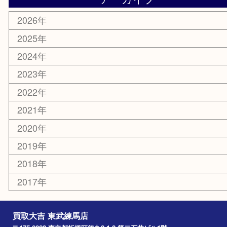
エリアカテゴリ
板橋区
東武練馬
光が丘
練馬
平和台
赤塚
高島平
成増
上板橋
和光市
ときわ台
西台
氷川台
アーカイブ