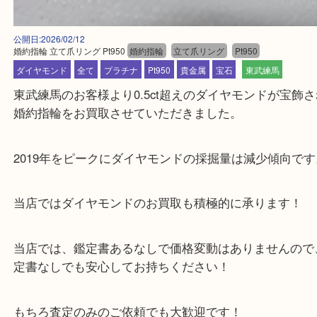
公開日:2026/02/12
婚約指輪 立て爪リング Pt950
婚約指輪
立て爪リング
Pt950
ダイヤモンド
全て
プラチナ
Pt950
貴金属
宝石
東武練馬
東武練馬のお客様より0.5ct超えのダイヤモンドが
婚約指輪をお買取させていただきました。
2019年をピークにダイヤモンドの採掘量は減少傾向
当店ではダイヤモンドのお買取も積極的に承ります