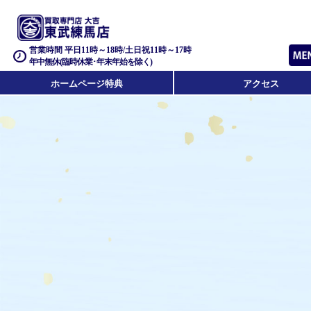
営業時間 平日11時～18時/土日祝11時～17時
年中無休(臨時休業･年末年始を除く)
ホームページ特典
アクセス