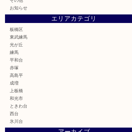
テレホンカード
株主優待券
骨董品
古美術品
家電
喫煙具
電動工具
文房具
釣り道具
楽器
香水
化粧品
美容
ホビー
その他
お知らせ