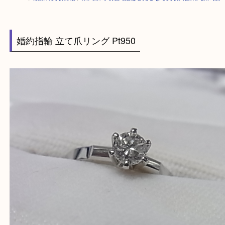
HOME
>
最新の買取情報
>
東武練馬で婚約指輪を売るなら買取大吉東武練
婚約指輪 立て爪リング Pt950