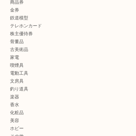
金製品
銀製品
バッグ
財布
ブランド
時計
カメラ
食器
金貨
記念メダル
記念貨幣
古銭
切手
商品券
金券
鉄道模型