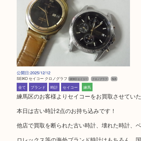
公開日:2025/12/12
SEIKO セイコー クロノグラフ
SEIKO セイコー
クロノグラフ
N/A
全て
ブランド
時計
セイコー
練馬
練馬区のお客様よりセイコーをお買取させてい
本日は古い時計2点のお持ち込みです！
他店で買取を断られた古い時計、壊れた時計、
ロレックス等の海外ブランド時計はもちろん、