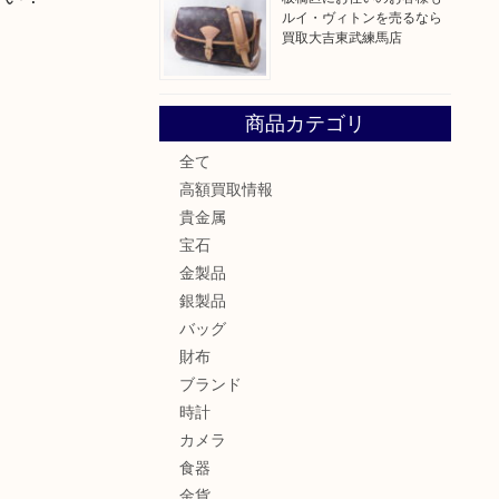
ルイ・ヴィトンを売るなら
買取大吉東武練馬店
商品カテゴリ
。
全て
高額買取情報
貴金属
宝石
金製品
銀製品
バッグ
財布
ブランド
時計
カメラ
食器
金貨