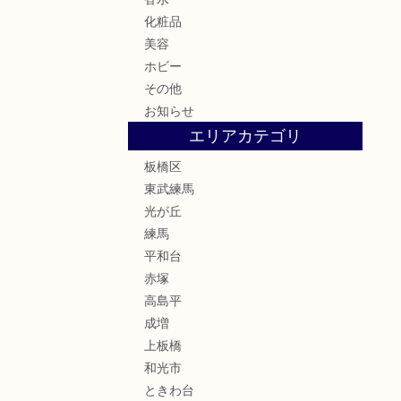
化粧品
美容
ホビー
その他
お知らせ
エリアカテゴリ
板橋区
東武練馬
光が丘
練馬
平和台
赤塚
高島平
成増
上板橋
和光市
ときわ台