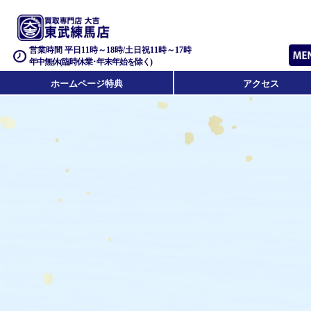
営業時間 平日11時～18時/土日祝11時～17時
年中無休(臨時休業･年末年始を除く)
ホームページ特典
アクセス