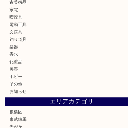
食器
金貨
記念メダル
記念貨幣
古銭
切手
商品券
金券
鉄道模型
テレホンカード
株主優待券
骨董品
古美術品
家電
喫煙具
電動工具