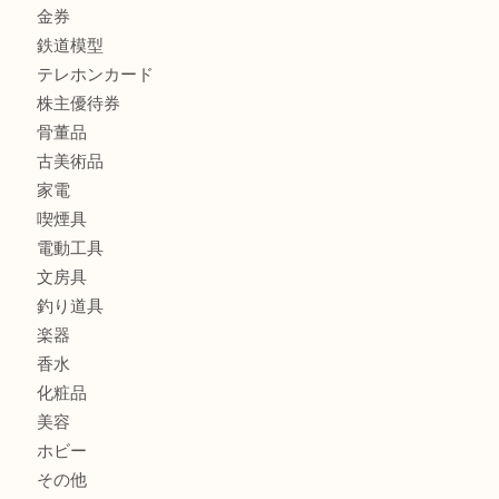
銀製品
バッグ
財布
ブランド
時計
カメラ
食器
金貨
記念メダル
記念貨幣
古銭
切手
商品券
金券
鉄道模型
テレホンカード