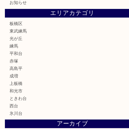
株主優待券
骨董品
古美術品
家電
喫煙具
電動工具
文房具
釣り道具
楽器
香水
化粧品
美容
ホビー
その他
お知らせ