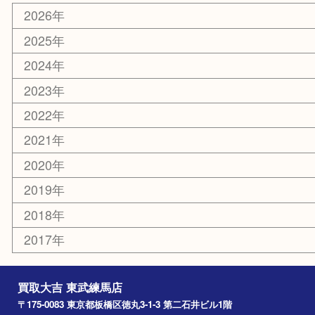
エリアカテゴリ
板橋区
東武練馬
光が丘
練馬
平和台
赤塚
高島平
成増
上板橋
和光市
ときわ台
西台
氷川台
アーカイブ