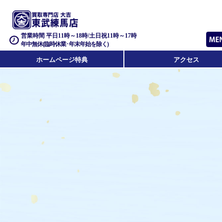
営業時間 平日11時～18時/土日祝11時～17時
年中無休(臨時休業･年末年始を除く)
ホームページ特典
アクセス