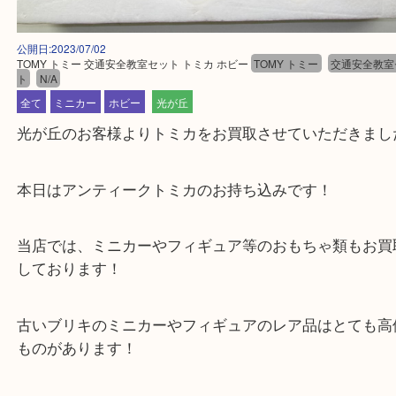
公開日:2023/07/02
TOMY トミー 交通安全教室セット トミカ ホビー
TOMY トミー
交通安
ト
N/A
全て
ミニカー
ホビー
光が丘
光が丘のお客様よりトミカをお買取させていただき
本日はアンティークトミカのお持ち込みです！
当店では、ミニカーやフィギュア等のおもちゃ類も
しております！