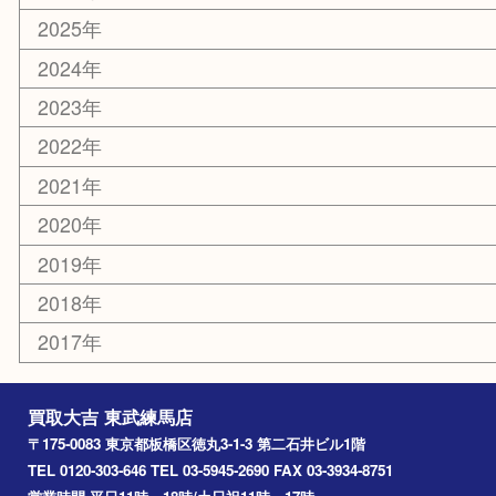
板橋区
東武練馬
光が丘
練馬
平和台
赤塚
高島平
成増
上板橋
和光市
ときわ台
西台
氷川台
アーカイブ
2026年