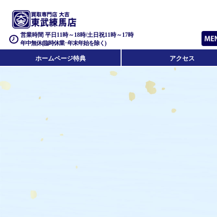
営業時間 平日11時～18時/土日祝11時～17時
年中無休(臨時休業･年末年始を除く)
ホームページ特典
アクセス