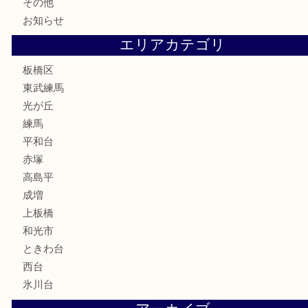
テレホンカード
株主優待券
骨董品
古美術品
家電
喫煙具
電動工具
文房具
釣り道具
楽器
香水
化粧品
美容
ホビー
その他
お知らせ