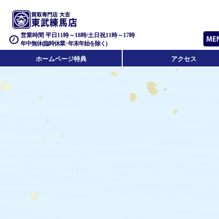
営業時間 平日11時～18時/土日祝11時～17時
年中無休(臨時休業･年末年始を除く)
ホームページ特典
アクセス