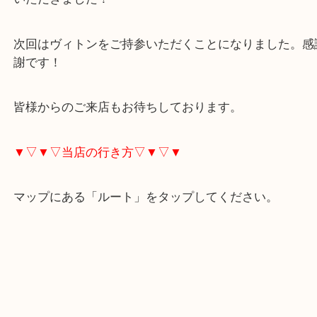
ら？”と恐る恐るの来店でした。
結果、しっかりと査定させていただき、初めての買
で心配だったが、”この店気に入ったわ”との嬉しい
いただきました！
次回はヴィトンをご持参いただくことになりました
謝です！
皆様からのご来店もお待ちしております。
▼▽▼▽当店の行き方▽▼▽▼
マップにある「ルート」をタップしてください。