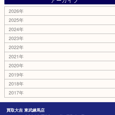
エリアカテゴリ
板橋区
東武練馬
光が丘
練馬
平和台
赤塚
高島平
成増
上板橋
和光市
ときわ台
西台
氷川台
アーカイブ