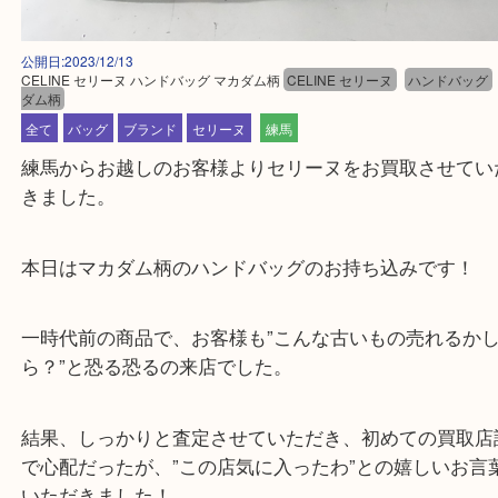
公開日:2023/12/13
CELINE セリーヌ ハンドバッグ マカダム柄
CELINE セリーヌ
ハンドバ
ダム柄
全て
バッグ
ブランド
セリーヌ
練馬
練馬からお越しのお客様よりセリーヌをお買取させ
きました。
本日はマカダム柄のハンドバッグのお持ち込みです
一時代前の商品で、お客様も”こんな古いもの売れる