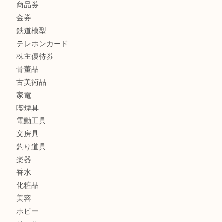
金製品
銀製品
バッグ
財布
ブランド
時計
カメラ
食器
金貨
記念メダル
記念貨幣
古銭
切手
商品券
金券
鉄道模型