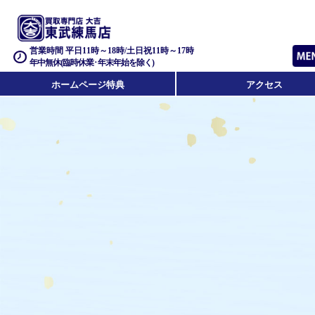
営業時間 平日11時～18時/土日祝11時～17時
年中無休(臨時休業･年末年始を除く)
ホームページ特典
アクセス