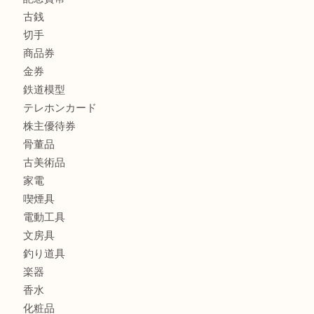
高額買取情報
貴金属
宝石
金製品
銀製品
バッグ
財布
ブランド
時計
カメラ
食器
金貨
記念メダル
記念貨幣
古銭
切手