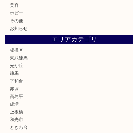
商品券
金券
鉄道模型
テレホンカード
株主優待券
骨董品
古美術品
家電
喫煙具
電動工具
文房具
釣り道具
楽器
香水
化粧品
美容