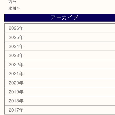
ホビー
その他
お知らせ
エリアカテゴリ
板橋区
東武練馬
光が丘
練馬
平和台
赤塚
高島平
成増
上板橋
和光市
ときわ台
西台