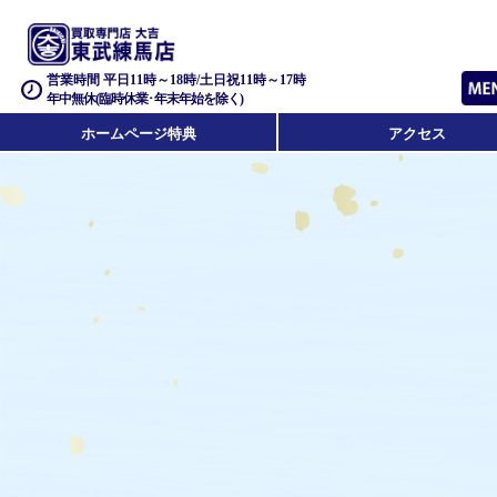
営業時間 平日11時～18時/土日祝11時～17時
年中無休(臨時休業･年末年始を除く)
ホームページ特典
アクセス