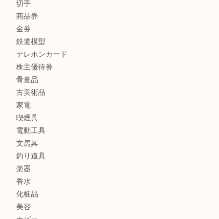
宝石
金製品
銀製品
バッグ
財布
ブランド
時計
カメラ
食器
金貨
記念メダル
記念貨幣
古銭
切手
商品券
金券