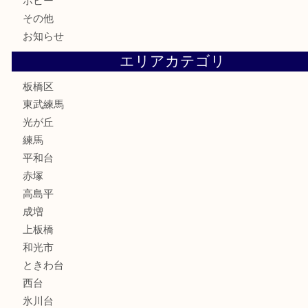
鉄道模型
テレホンカード
株主優待券
骨董品
古美術品
家電
喫煙具
電動工具
文房具
釣り道具
楽器
香水
化粧品
美容
ホビー
その他