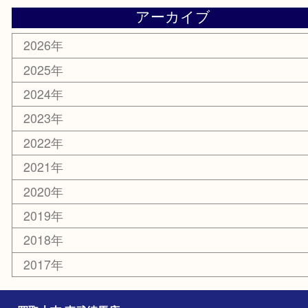
お知らせ
エリアカテゴリ
板橋区
東武練馬
光が丘
練馬
平和台
赤塚
高島平
成増
上板橋
和光市
ときわ台
西台
氷川台