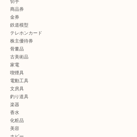
宝石
金製品
銀製品
バッグ
財布
ブランド
時計
カメラ
食器
金貨
記念メダル
記念貨幣
古銭
切手
商品券
金券