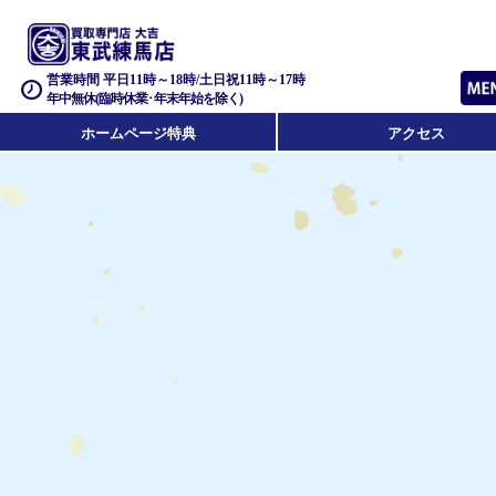
営業時間 平日11時～18時/土日祝11時～17時
年中無休(臨時休業･年末年始を除く)
ホームページ特典
アクセス