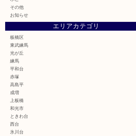
鉄道模型
テレホンカード
株主優待券
骨董品
古美術品
家電
喫煙具
電動工具
文房具
釣り道具
楽器
香水
化粧品
美容
ホビー
その他