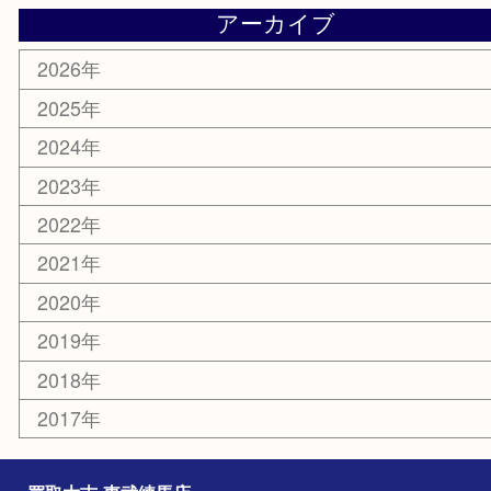
お知らせ
エリアカテゴリ
板橋区
東武練馬
光が丘
練馬
平和台
赤塚
高島平
成増
上板橋
和光市
ときわ台
西台
氷川台