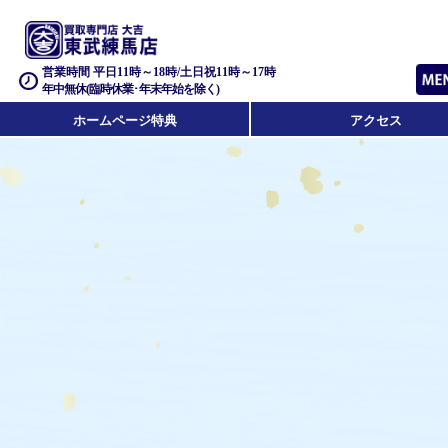
営業時間 平日11時～18時/土日祝11時～17時
年中無休(臨時休業･年末年始を除く)
ホームページ特典
アクセス