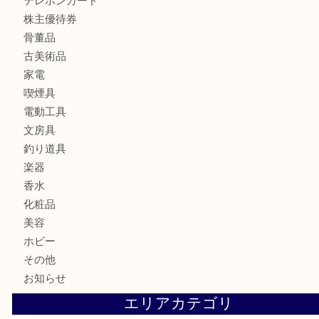
財布
ブランド
時計
カメラ
食器
金貨
記念メダル
記念貨幣
古銭
切手
商品券
金券
鉄道模型
テレホンカード
株主優待券
骨董品