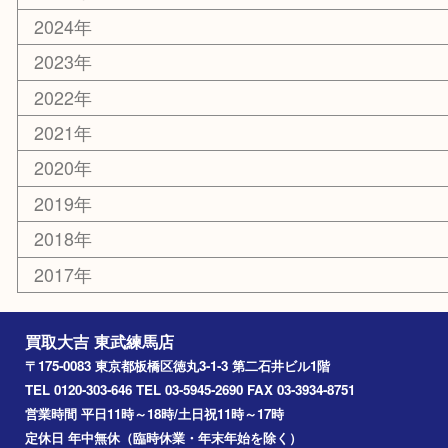
光が丘
練馬
平和台
赤塚
高島平
成増
上板橋
和光市
ときわ台
西台
氷川台
アーカイブ
2026年
2025年