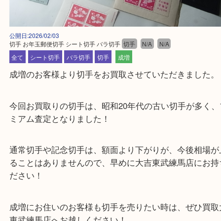
公開日:2026/02/03
切手 お年玉郵便切手 シート切手 バラ切手
切手
N/A
N/A
全て
シート切手
バラ切手
切手
成増
成増のお客様より切手をお買取させていただきまし
今回お買取りの切手は、昭和20年代の古い切手が多
ミアム査定となりました！
通常切手や記念切手は、額面より下がりが、今後相