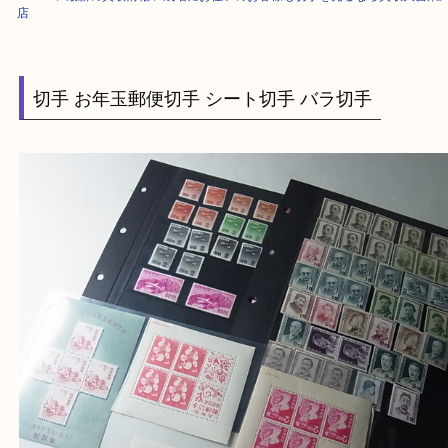
HOME
>
最新の買取情報
>
成増にお住いのお客様も切手を売るなら買取大
店
切手 お年玉郵便切手 シート切手 バラ切手