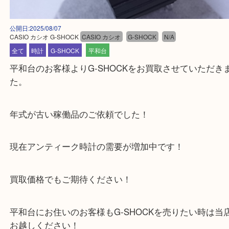
公開日:2025/08/07
CASIO カシオ G-SHOCK
CASIO カシオ
G-SHOCK
N/A
全て
時計
G-SHOCK
平和台
平和台のお客様よりG-SHOCKをお買取させていた
た。
年式が古い稼働品のご依頼でした！
現在アンティーク時計の需要が増加中です！