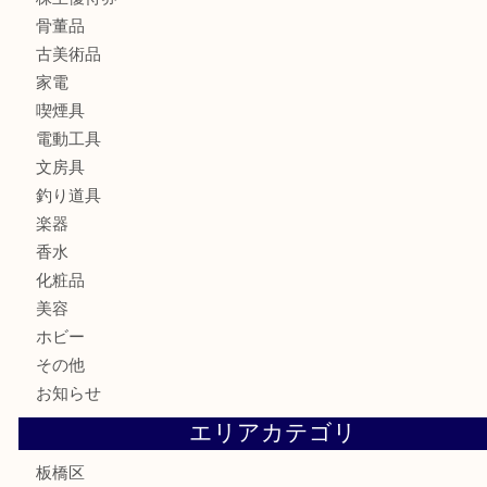
ブランド
時計
カメラ
食器
金貨
記念メダル
記念貨幣
古銭
切手
商品券
金券
鉄道模型
テレホンカード
株主優待券
骨董品
古美術品