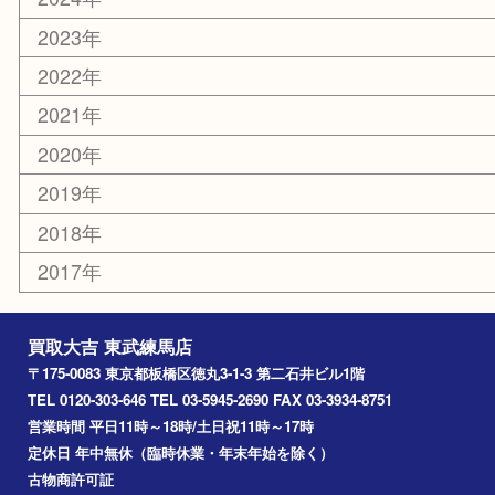
練馬
平和台
赤塚
高島平
成増
上板橋
和光市
ときわ台
西台
氷川台
アーカイブ
2026年
2025年
2024年