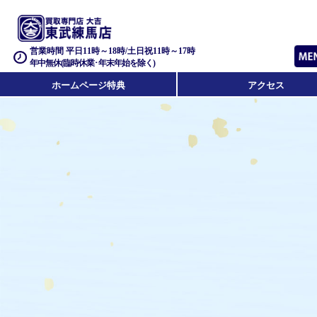
営業時間 平日11時～18時/土日祝11時～17時
年中無休(臨時休業･年末年始を除く)
ホームページ特典
アクセス