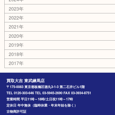
練馬
平和台
赤塚
高島平
成増
上板橋
和光市
ときわ台
西台
氷川台
アーカイブ
2026年
2025年
2024年