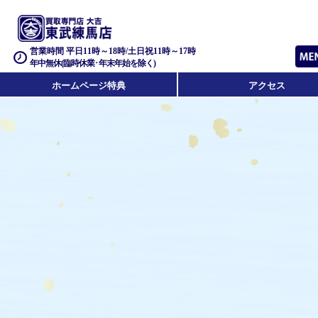
営業時間 平日11時～18時/土日祝11時～17時
年中無休(臨時休業･年末年始を除く)
ホームページ特典
アクセス