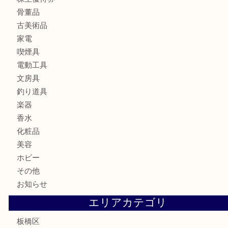
ブランド
時計
カメラ
食器
金貨
記念メダル
記念貨幣
古銭
切手
商品券
金券
鉄道模型
テレホンカード
株主優待券
骨董品
古美術品