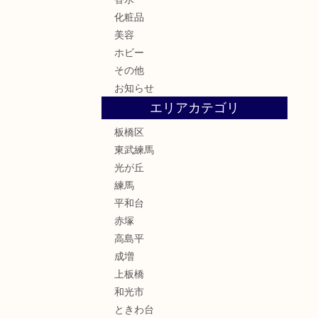
化粧品
美容
ホビー
その他
お知らせ
エリアカテゴリ
板橋区
東武練馬
光が丘
練馬
平和台
赤塚
高島平
成増
上板橋
和光市
ときわ台