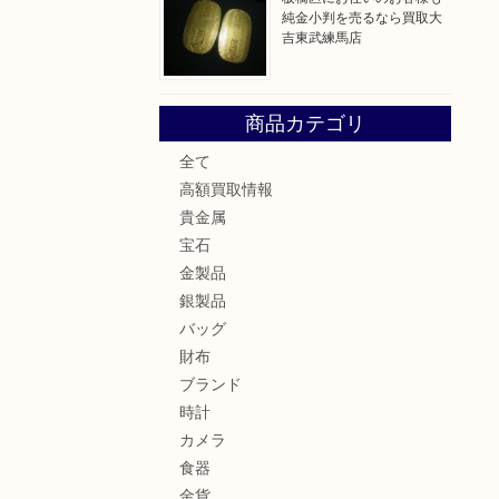
純金小判を売るなら買取大
吉東武練馬店
商品カテゴリ
全て
高額買取情報
。
貴金属
宝石
金製品
銀製品
バッグ
財布
ブランド
時計
カメラ
食器
金貨