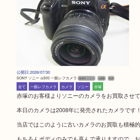
公開日:2026/07/30
SONY ソニー α300 一眼レフカメラ
SONY ソニー
α300
N/A
全て
一眼レフカメラ
カメラ
ソニー
赤塚
赤塚のお客様よりソニーのカメラをお買取させ
本日のカメラは2008年に発売されたカメラです
当店ではこのように古いカメラのお買取も積極
もちろんボディのみでも喜んで承りますので、