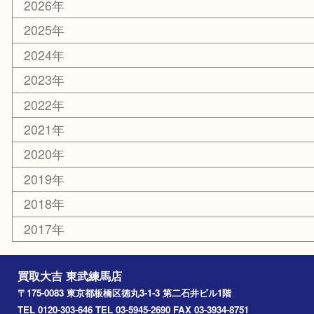
板橋区
東武練馬
光が丘
練馬
平和台
赤塚
高島平
成増
上板橋
和光市
ときわ台
西台
氷川台
アーカイブ
2026年