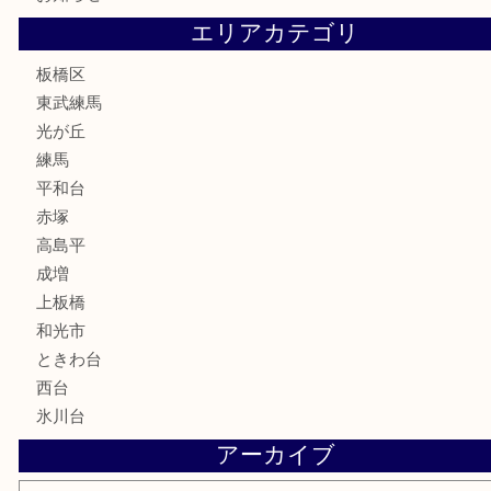
株主優待券
骨董品
古美術品
家電
喫煙具
電動工具
文房具
釣り道具
楽器
香水
化粧品
美容
ホビー
その他
お知らせ
エリアカテゴリ