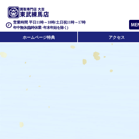
営業時間 平日11時～18時/土日祝11時～17時
年中無休(臨時休業･年末年始を除く)
ホームページ特典
アクセス