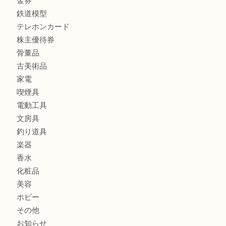
銀製品
バッグ
財布
ブランド
時計
カメラ
食器
金貨
記念メダル
記念貨幣
古銭
切手
商品券
金券
鉄道模型
テレホンカード