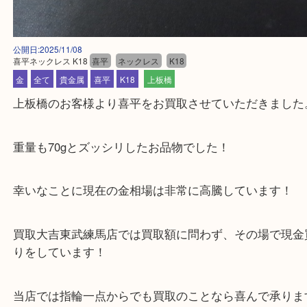
公開日:2025/11/08
喜平ネックレス K18
喜平
ネックレス
K18
金
全て
貴金属
喜平
K18
上板橋
上板橋のお客様より喜平をお買取させていただきま
重量も70gとズッシリしたお品物でした！
幸いなことに現在の金相場は非常に高騰しています