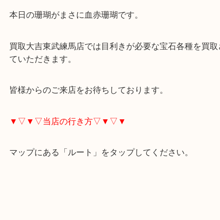
ほかにも赤珊瑚や桃色珊瑚や白珊瑚などがございま
血赤珊瑚というのは日本国内で作れらていて最も色
級品にその名がつきます。
本日の珊瑚がまさに血赤珊瑚です。
買取大吉東武練馬店では目利きが必要な宝石各種を
ていただきます。
皆様からのご来店をお待ちしております。
▼▽▼▽当店の行き方▽▼▽▼