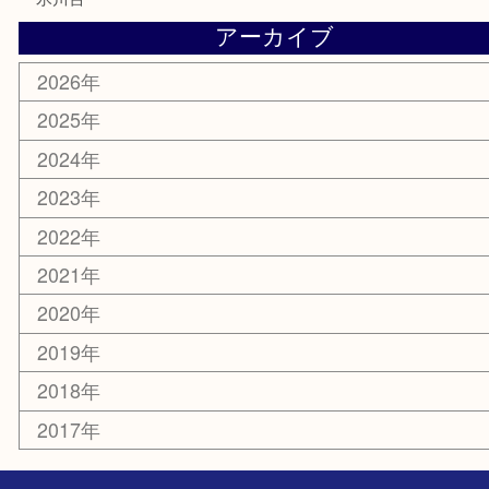
お知らせ
エリアカテゴリ
板橋区
東武練馬
光が丘
練馬
平和台
赤塚
高島平
成増
上板橋
和光市
ときわ台
西台
氷川台