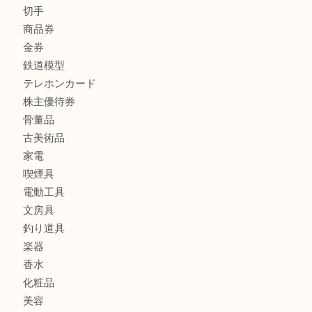
宝石
金製品
銀製品
バッグ
財布
ブランド
時計
カメラ
食器
金貨
記念メダル
記念貨幣
古銭
切手
商品券
金券