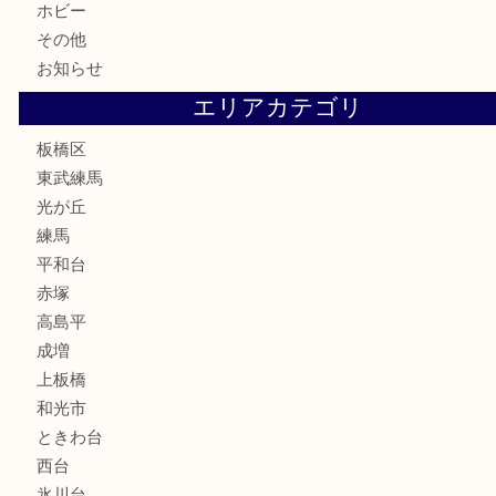
鉄道模型
テレホンカード
株主優待券
骨董品
古美術品
家電
喫煙具
電動工具
文房具
釣り道具
楽器
香水
化粧品
美容
ホビー
その他