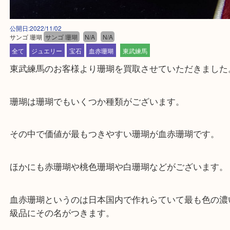
公開日:2022/11/02
サンゴ 珊瑚
サンゴ 珊瑚
N/A
N/A
全て
ジュエリー
宝石
血赤珊瑚
東武練馬
東武練馬のお客様より珊瑚を買取させていただきま
珊瑚は珊瑚でもいくつか種類がございます。
その中で価値が最もつきやすい珊瑚が血赤珊瑚です