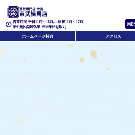
営業時間 平日11時～18時/土日祝11時～17時
年中無休(臨時休業･年末年始を除く)
ホームページ特典
アクセス