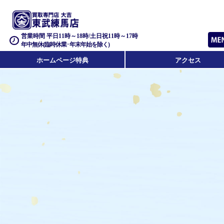
営業時間 平日11時～18時/土日祝11時～17時
年中無休(臨時休業･年末年始を除く)
ホームページ特典
アクセス