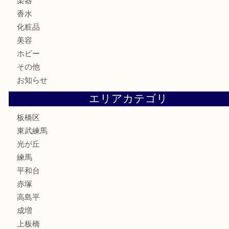
古銭
切手
商品券
金券
鉄道模型
テレホンカード
株主優待券
骨董品
古美術品
家電
喫煙具
電動工具
文房具
釣り道具
楽器
香水