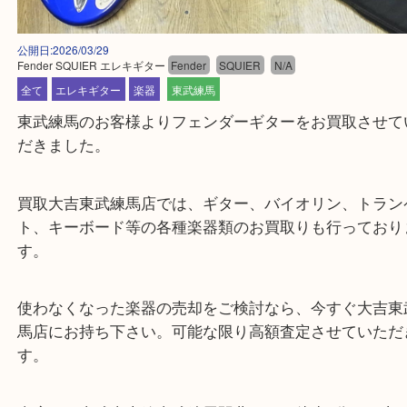
公開日:2026/03/29
Fender SQUIER エレキギター
Fender
SQUIER
N/A
全て
エレキギター
楽器
東武練馬
東武練馬のお客様よりフェンダーギターをお買取さ
だきました。
買取大吉東武練馬店では、ギター、バイオリン、ト
ト、キーボード等の各種楽器類のお買取りも行って
す。