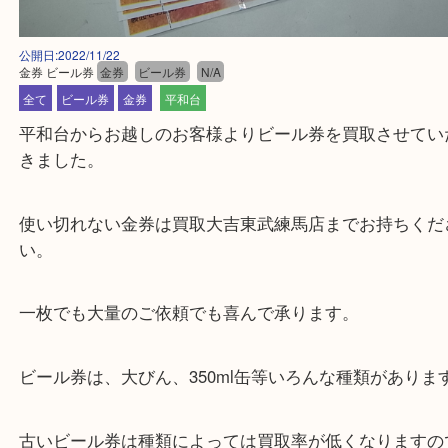
公開日:2022/11/22
金券 ビール券
金券
ビール券
N/A
全て
ビール券
金券
平和台
平和台からお越しのお客様よりビール券を買取させ
きました。
使い切れない金券は買取大吉東武練馬店までお持ち
い。
一枚でも大量のご依頼でも喜んで承ります。