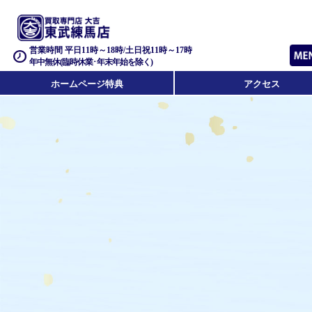
営業時間 平日11時～18時/土日祝11時～17時
年中無休(臨時休業･年末年始を除く)
ホームページ特典
アクセス