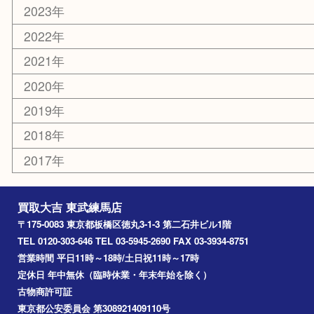
練馬
平和台
赤塚
高島平
成増
上板橋
和光市
ときわ台
西台
氷川台
アーカイブ
2026年
2025年
2024年