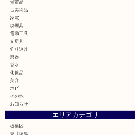
時計
カメラ
食器
金貨
記念メダル
記念貨幣
古銭
切手
商品券
金券
鉄道模型
テレホンカード
株主優待券
骨董品
古美術品
家電