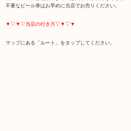
ビール券は、大びん、350ml缶等いろんな種類があ
古いビール券は種類によっては買取率が低くなりま
不要なビール券はお早めに当店でお売りください。
▼▽▼▽当店の行き方▽▼▽▼
マップにある「ルート」をタップしてください。