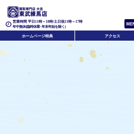
営業時間 平日11時～18時/土日祝11時～17時
年中無休(臨時休業･年末年始を除く)
ホームページ特典
アクセス