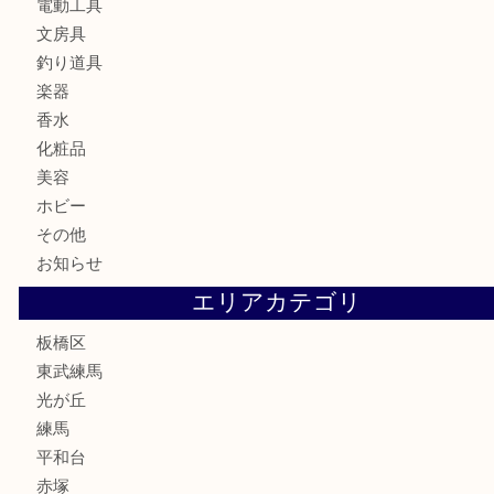
商品券
金券
鉄道模型
テレホンカード
株主優待券
骨董品
古美術品
家電
喫煙具
電動工具
文房具
釣り道具
楽器
香水
化粧品
美容